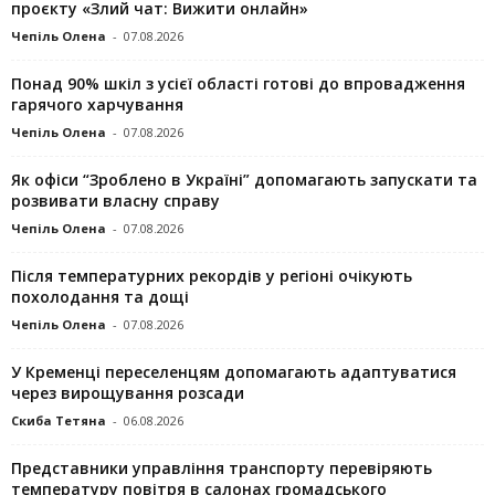
проєкту «Злий чат: Вижити онлайн»
Чепіль Олена
-
07.08.2026
Понад 90% шкіл з усієї області готові до впровадження
гарячого харчування
Чепіль Олена
-
07.08.2026
Як офіси “Зроблено в Україні” допомагають запускaти та
розвивати власну справу
Чепіль Олена
-
07.08.2026
Після температурних рекордів у регіоні очікують
похолодання та дощі
Чепіль Олена
-
07.08.2026
У Кременці переселенцям допомагають адаптуватися
через вирощування розсади
Скиба Тетяна
-
06.08.2026
Представники управління транспорту перевіряють
температуру повітря в салонах громадського