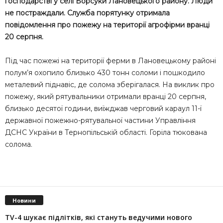
господарстві у селі Борсуки Лановецького району. Люди
не постраждали. Служба порятунку отримала
повідомлення про пожежу на території агрофірми вранці
20 серпня.
Під час пожежі на території ферми в Лановецькому районі
полум’я охопило близько 430 тонн соломи і пошкодило
металевий піднавіс, де солома зберігалася. На виклик про
пожежу, який рятувальники отримали вранці 20 серпня,
близько десятої години, виїжджав черговий караул 11-ї
державної пожежно-рятувальної частини Управління
ДСНС України в Тернопільській області. Горіла тюкована
солома.
Новини
TV-4 шукає підлітків, які стануть ведучими нового