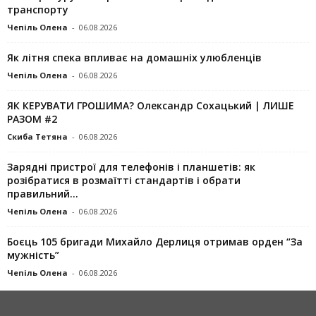
транспорту
Чепіль Олена
-
06.08.2026
Як літня спека впливає на домашніх улюбленців
Чепіль Олена
-
06.08.2026
ЯК КЕРУВАТИ ГРОШИМА? Олександр Сохацький | ЛИШЕ
РАЗОМ #2
Скиба Тетяна
-
06.08.2026
Зарядні пристрої для телефонів і планшетів: як
розібратися в розмаїтті стандартів і обрати
правильний...
Чепіль Олена
-
06.08.2026
Боєць 105 бригади Михайло Дерлиця отримав орден “За
мужність”
Чепіль Олена
-
06.08.2026