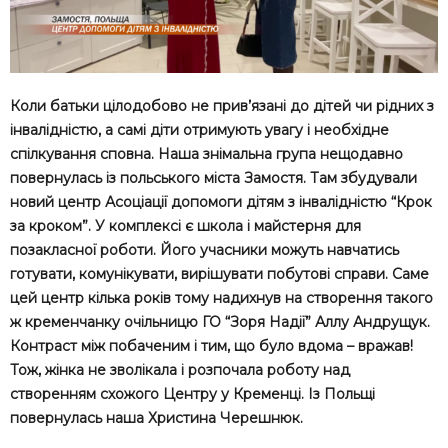
Коли батьки цілодобово не прив’язані до дітей чи рідних з
інвалідністю, а самі діти отримують увагу і необхідне
спілкування сповна. Наша знімальна група нещодавно
повернулась із польського міста Замостя. Там збудували
новий центр Асоціації допомоги дітям з інвалідністю “Крок
за кроком”. У комплексі є школа і майстерня для
позакласної роботи. Його учасники можуть навчатись
готувати, комунікувати, вирішувати побутові справи. Саме
цей центр кілька років тому надихнув на створення такого
ж кременчанку очільницю ГО “Зоря Надії” Аллу Андрущук.
Контраст між побаченим і тим, що було вдома – вражав!
Тож, жінка не зволікала і розпочала роботу над
створенням схожого Центру у Кременці. Із Польщі
повернулась наша Христина Черешнюк.