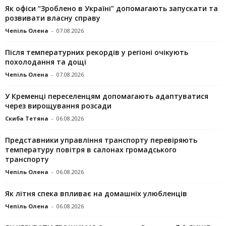
Як офіси “Зроблено в Україні” допомагають запускaти та
розвивати власну справу
Чепіль Олена
-
07.08.2026
Після температурних рекордів у регіоні очікують
похолодання та дощі
Чепіль Олена
-
07.08.2026
У Кременці переселенцям допомагають адаптуватися
через вирощування розсади
Скиба Тетяна
-
06.08.2026
Представники управління транспорту перевіряють
температуру повітря в салонах громадського
транспорту
Чепіль Олена
-
06.08.2026
Як літня спека впливає на домашніх улюбленців
Чепіль Олена
-
06.08.2026