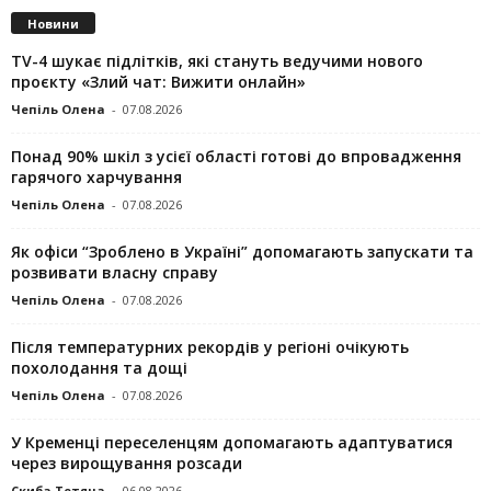
Новини
TV-4 шукає підлітків, які стануть ведучими нового
проєкту «Злий чат: Вижити онлайн»
Чепіль Олена
-
07.08.2026
Понад 90% шкіл з усієї області готові до впровадження
гарячого харчування
Чепіль Олена
-
07.08.2026
Як офіси “Зроблено в Україні” допомагають запускaти та
розвивати власну справу
Чепіль Олена
-
07.08.2026
Після температурних рекордів у регіоні очікують
похолодання та дощі
Чепіль Олена
-
07.08.2026
У Кременці переселенцям допомагають адаптуватися
через вирощування розсади
Скиба Тетяна
-
06.08.2026