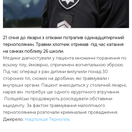
21 січня до лікарні з опіками потрапив одинадцятирічний
тернополянин. Травми хлопчик отримав під час катання
на санках поблизу 26 школи.
Медики діагностували у пацієнта множинні поранення по
всьому тілу, ймовірно, спричинені вогнепальною зброєю.
Під час операції з ран дитини вилучили понад 30
сторонніх тіл, схожих на дробини, які травмували і
внутрішні органи. Пацієнт знаходиться у столичній лікарні,
наразі він потребує ще одного хірургічного втручання.
Поліцейські продовжують розслідувати обставини
інциденту. За фактом травмування малолітнього
тернополянина розпочали кримінальне провадження.
Джерело:
Нацполіція Тернопіль