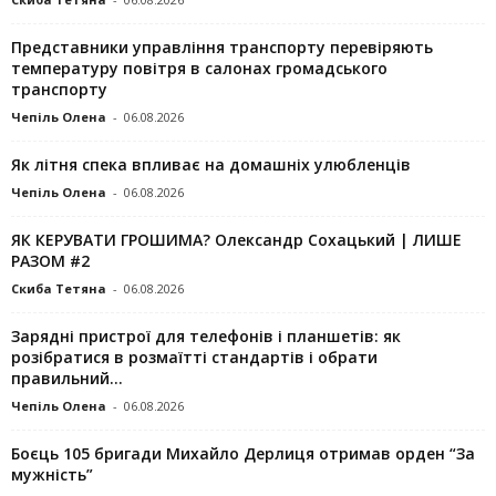
Представники управління транспорту перевіряють
температуру повітря в салонах громадського
транспорту
Чепіль Олена
-
06.08.2026
Як літня спека впливає на домашніх улюбленців
Чепіль Олена
-
06.08.2026
ЯК КЕРУВАТИ ГРОШИМА? Олександр Сохацький | ЛИШЕ
РАЗОМ #2
Скиба Тетяна
-
06.08.2026
Зарядні пристрої для телефонів і планшетів: як
розібратися в розмаїтті стандартів і обрати
правильний...
Чепіль Олена
-
06.08.2026
Боєць 105 бригади Михайло Дерлиця отримав орден “За
мужність”