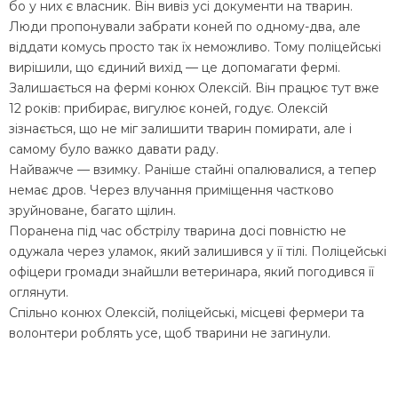
бо у них є власник. Він вивіз усі документи на тварин.
Люди пропонували забрати коней по одному-два, але
віддати комусь просто так їх неможливо. Тому поліцейські
вирішили, що єдиний вихід — це допомагати фермі.
Залишається на фермі конюх Олексій. Він працює тут вже
12 років: прибирає, вигулює коней, годує. Олексій
зізнається, що не міг залишити тварин помирати, але і
самому було важко давати раду.
Найважче — взимку. Раніше стайні опалювалися, а тепер
немає дров. Через влучання приміщення частково
зруйноване, багато щілин.
Поранена під час обстрілу тварина досі повністю не
одужала через уламок, який залишився у її тілі. Поліцейські
офіцери громади знайшли ветеринара, який погодився її
оглянути.
Спільно конюх Олексій, поліцейські, місцеві фермери та
волонтери роблять усе, щоб тварини не загинули.