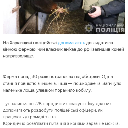
На Харківщині поліцейські
допомагають
доглядати за
кінною фермою, чий власник виїхав до рф і залишив коней
напризволяще.
Ферма понад 30 разів потрапляла під обстріли. Одна
стайня повністю знищена, інша — пошкоджена. Загинуло
маленьке лоша, уламком поранило кобилу.
Тут залишилось 28 породистих скакунів. Їжу для них
допомагають роздобути поліцейські офіцери, які
працюють у громаді з літа.
Юридично розв’язати питання з конями зараз не можна,