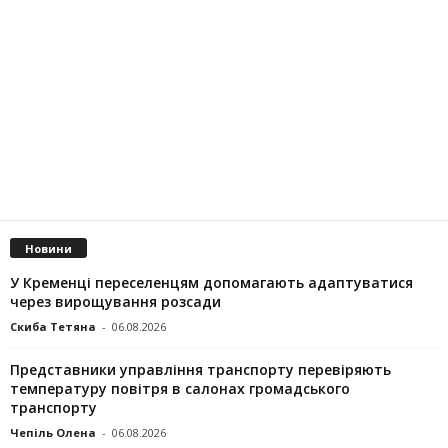
Новини
У Кременці переселенцям допомагають адаптуватися
через вирощування розсади
Скиба Тетяна
-
06.08.2026
Представники управління транспорту перевіряють
температуру повітря в салонах громадського
транспорту
Чепіль Олена
-
06.08.2026