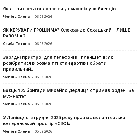
Як літня спека впливає на домашніх улюбленців
Чепіль Олена
-
06.08.2026
ЯК КЕРУВАТИ ГРОШИМА? Олександр Сохацький | ЛИШЕ
РАЗОМ #2
Скиба Тетяна
-
06.08.2026
Зарядні пристрої для телефонів і планшетів: як
розібратися в розмаїтті стандартів і обрати
правильний...
Чепіль Олена
-
06.08.2026
Боєць 105 бригади Михайло Дерлиця отримав орден “За
мужність”
Чепіль Олена
-
06.08.2026
У Ланівцях із грудня 2025 року працює волонтерсько-
ветеранський простір «СВОЇ»
Чепіль Олена
-
05.08.2026