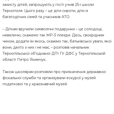
захисту дітей, запрошують у гості учнів 25-ї школи
Тернополя. Цього разу – це діти-сироти, діти із
багатодітних сімей та учасників АТО.
– Діткам вручили символічні подарунки – це солодощі,
невеличкі, скажемо так МР-3 плеєри. Десь, своєрідним
чином, додати їм якось, скажімо так, батьківської уваги, якої
вони, дехто з них і не має, – розповів начальник
Тернопільської об’єднаної ДПІ ГУ ДФС у Тернопільській
області Петро Якимчук.
Також школярам розповіли про призначення державної
фіскальної служби та організували ескурсії у музей
податкової та у краєзнавчий музей.