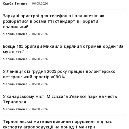
Скиба Тетяна
-
06.08.2026
Зарядні пристрої для телефонів і планшетів: як
розібратися в розмаїтті стандартів і обрати
правильний...
Чепіль Олена
-
06.08.2026
Боєць 105 бригади Михайло Дерлиця отримав орден “За
мужність”
Чепіль Олена
-
06.08.2026
У Ланівцях із грудня 2025 року працює волонтерсько-
ветеранський простір «СВОЇ»
Чепіль Олена
-
05.08.2026
У канадському місті Міссіссаґа з’явився парк на честь
Тернополя
Чепіль Олена
-
04.08.2026
Тернопільські митники викрили порушення під час
експорту агропродукції на понад 1 млн грн