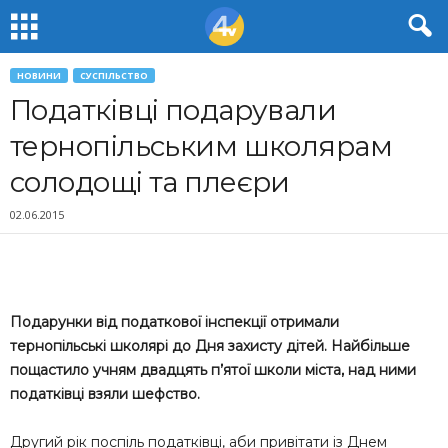
НОВИНИ
СУСПІЛЬСТВО
Податківці подарували
тернопільським школярам
солодощі та плеєри
02.06.2015
Подарунки від податкової інспекції отримали
тернопільські школярі до Дня захисту дітей. Найбільше
пощастило учням двадцять п’ятої школи міста, над ними
податківці взяли шефство.
Другий рік поспіль податківці, аби привітати із Днем