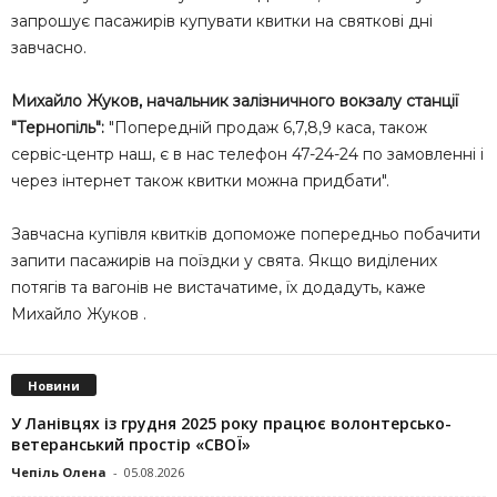
запрошує пасажирів купувати квитки на святкові дні
завчасно.
Михайло Жуков, начальник залізничного вокзалу станції
"Тернопіль":
"Попередній продаж 6,7,8,9 каса, також
сервіс-центр наш, є в нас телефон 47-24-24 по замовленні і
через інтернет також квитки можна придбати".
Завчасна купівля квитків допоможе попередньо побачити
запити пасажирів на поїздки у свята. Якщо виділених
потягів та вагонів не вистачатиме, їх додадуть, каже
Михайло Жуков .
Новини
У Ланівцях із грудня 2025 року працює волонтерсько-
ветеранський простір «СВОЇ»
Чепіль Олена
-
05.08.2026