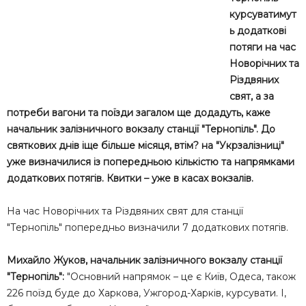
курсуватимут
ь додаткові
потяги на час
Новорічних та
Різдвяних
свят, а за
потреби вагони та поїзди загалом ще додадуть, каже
начальник залізничного вокзалу станції "Тернопіль". До
святкових днів іще більше місяця, втім? на "Укрзалізниці"
уже визначилися із попередньою кількістю та напрямками
додаткових потягів. Квитки – уже в касах вокзалів.
На час Новорічних та Різдвяних свят для станції
"Тернопіль" попередньо визначили 7 додаткових потягів.
Михайло Жуков, начальник залізничного вокзалу станції
"Тернопіль":
"Основний напрямок – це є Київ, Одеса, також
226 поїзд буде до Харкова, Ужгород-Харків, курсувати. І,