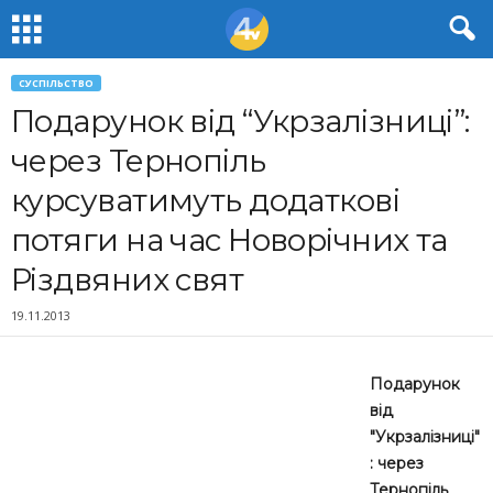
СУСПІЛЬСТВО
Подарунок від “Укрзалізниці”:
через Тернопіль
курсуватимуть додаткові
потяги на час Новорічних та
Різдвяних свят
19.11.2013
Подарунок
від
"Укрзалізниці"
: через
Тернопіль