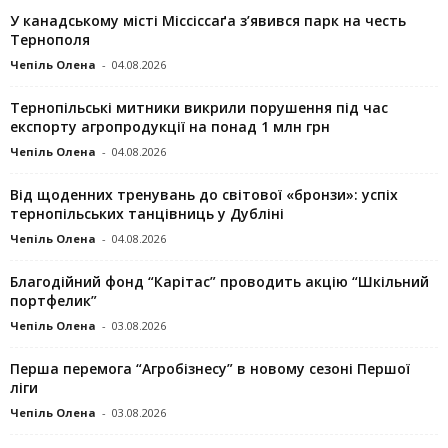
У канадському місті Міссіссаґа з’явився парк на честь
Тернополя
Чепіль Олена
-
04.08.2026
Тернопільські митники викрили порушення під час
експорту агропродукції на понад 1 млн грн
Чепіль Олена
-
04.08.2026
Від щоденних тренувань до світової «бронзи»: успіх
тернопільських танцівниць у Дубліні
Чепіль Олена
-
04.08.2026
Благодійний фонд “Карітас” проводить акцію “Шкільний
портфелик”
Чепіль Олена
-
03.08.2026
Перша перемога “Агробізнесу” в новому сезоні Першої
ліги
Чепіль Олена
-
03.08.2026