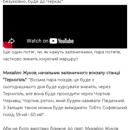
безумовно, буде до Черкас".
Іще один потяг, чи, як кажуть залізничники, пара потягів,
частково змінить існуючий маршрут.
Михайло Жуков, начальник залізничного вокзалу станції
"Тернопіль":
"Восьма пара поїздів, це буде з
сьогоднішнього дня буде курсувати значить, через
Тернопіль, але вона буде проходити через Чортків.
Чернівці, Чортків, регіон, який будем називати Південний.
З Заліщик також можна буде виїжджати. Тобто Софіївський
поїзд, 59-ий і 60-ий".
Аби не було ажіотажу ближче до свят, Михайло Жуков