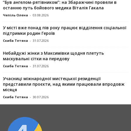
“Був ангелом-рятівником”: на Збаражчині провели в
останню путь бойового медика Віталія Гакала
Чепіль Олена
-
03.08.2026
У місті вже понад пів року працює відділення соціальної
підтримки родин Героїв
Скиба Тетяна
-
31.07.2026
Небайдужі жінки з Максимівки щодня плетуть
маскувальні сітки на передову
Скиба Тетяна
-
31.07.2026
Учасниці міжнародної мистецької резиденції
представили проєкти, над якими працювали впродовж
місяця
Скиба Тетяна
-
30.07.2026