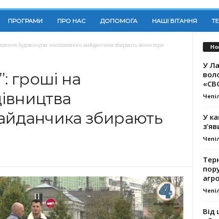
ПРОГРАМИ
ПРО НАС
ДОПОМОГА
НАШІ ВІТАННЯ
Т
авершення будівництва інклюзивного майданчика збирають волонтери
Но
У Ла
вол
: гроші на
«СВ
івництва
Чепі
айданчика збирають
У ка
з’яв
Чепі
Тер
пору
агро
Чепі
Від 