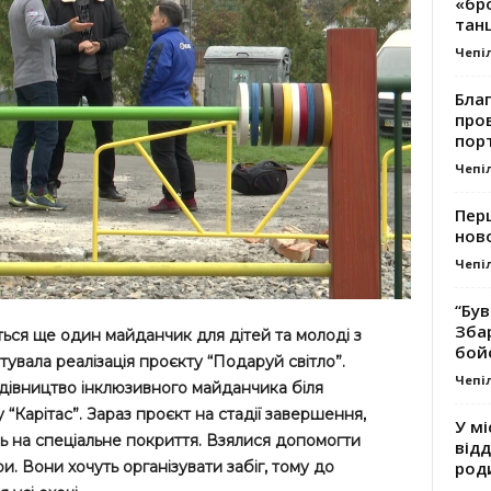
«бро
танц
Чепі
Благ
про
пор
Чепі
Перш
ново
Чепі
“Був
Зба
ться ще один майданчик для дітей та молоді з
бой
ртувала реалізація проєкту “Подаруй світло”.
Чепі
дівництво інклюзивного майданчика біля
“Карітас”. Зараз проєкт на стадії завершення,
У мі
ь на спеціальне покриття. Взялися допомогти
відд
род
и. Вони хочуть організувати забіг, тому до