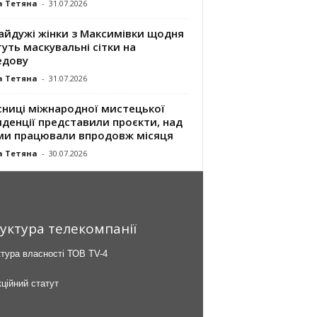
а Тетяна
-
31.07.2026
айдужі жінки з Максимівки щодня
уть маскувальні сітки на
едову
а Тетяна
-
31.07.2026
сниці міжнародної мистецької
денції представили проєкти, над
ми працювали впродовж місяця
а Тетяна
-
30.07.2026
уктура телекомпанії
тура власності ТОВ TV-4
ційний статут