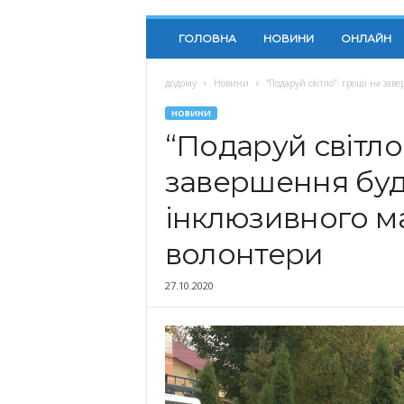
ГОЛОВНА
НОВИНИ
ОНЛАЙН
додому
Новини
“Подаруй світло”: гроші на з
НОВИНИ
“Подаруй світло”
завершення буд
інклюзивного м
волонтери
27.10.2020