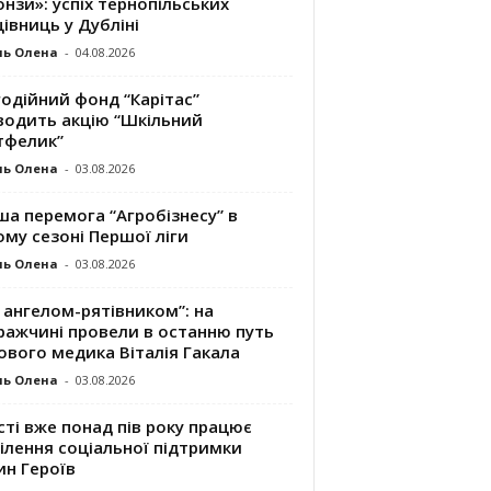
нзи»: успіх тернопільських
івниць у Дубліні
ль Олена
-
04.08.2026
одійний фонд “Карітас”
водить акцію “Шкільний
тфелик”
ль Олена
-
03.08.2026
а перемога “Агробізнесу” в
му сезоні Першої ліги
ль Олена
-
03.08.2026
 ангелом-рятівником”: на
ражчині провели в останню путь
ового медика Віталія Гакала
ль Олена
-
03.08.2026
сті вже понад пів року працює
ілення соціальної підтримки
ин Героїв