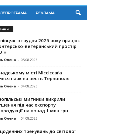
ЕЛЕПРОГРАМА
РЕКЛАМА
вини
нівцях із грудня 2025 року працює
онтерсько-ветеранський простір
ОЇ»
ль Олена
-
05.08.2026
надському місті Міссіссаґа
ився парк на честь Тернополя
ль Олена
-
04.08.2026
нопільські митники викрили
шення під час експорту
продукції на понад 1 млн грн
ль Олена
-
04.08.2026
щоденних тренувань до світової