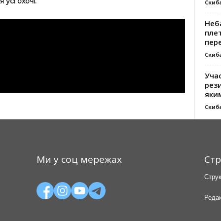
 усі охочі.
Скиб
Неб
плет
пер
Скиб
Уча
рези
яки
Скиб
Ми у соц мережах
Стр
Струк
Редак