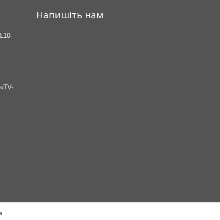
Напишіть нам
L10-
«TV-
7
а