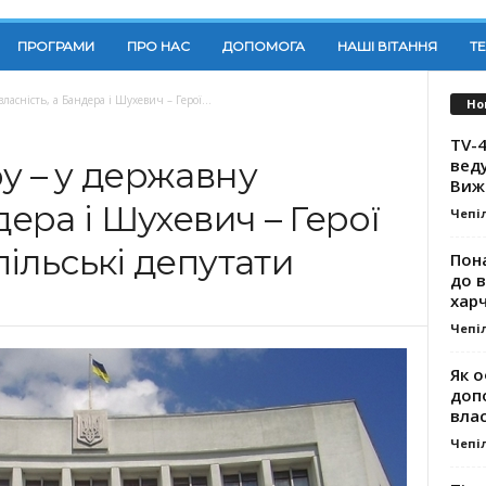
ПРОГРАМИ
ПРО НАС
ДОПОМОГА
НАШІ ВІТАННЯ
Т
ласність, а Бандера і Шухевич – Герої...
Но
TV-4
вед
у – у державну
Виж
дера і Шухевич – Герої
Чепі
пільські депутати
Пона
до 
хар
Чепі
Як о
доп
влас
Чепі