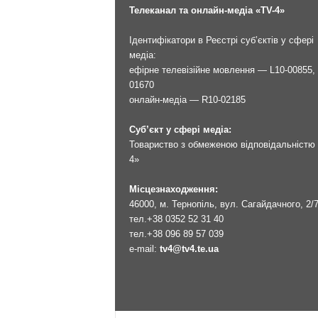
Телеканал та онлайн-медіа «TV-4»
Ідентифікатори в Реєстрі суб’єктів у сфері
медіа:
ефірне телевізійне мовлення — L10-00855, 
01670
онлайн-медіа — R10-02185
Суб’єкт у сфері медіа:
Товариство з обмеженою відповідальністю 
4»
Місцезнаходження:
46000, м. Тернопіль, вул. Сагайдачного, 2/
тел.
+38 0352 52 31 40
тел.
+38 096 89 57 039
e-mail:
tv4@tv4.te.ua