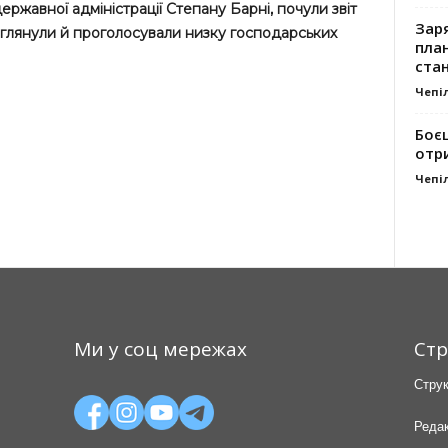
ержавної адміністрації Степану Барні, почули звіт
Заря
зглянули й проголосували низку господарських
план
стан
Чепі
Боє
отр
Чепі
Ми у соц мережах
Стр
Струк
Редак