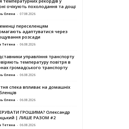
я температурних рекордів у
оні очікують похолодання та дощі
ль Олена
-
07.08.2026
ременці переселенцям
омагають адаптуватися через
ощування розсади
а Тетяна
-
06.08.2026
дставники управління транспорту
евіряють температуру повітря в
онах громадського транспорту
ль Олена
-
06.08.2026
ітня спека впливає на домашніх
бленців
ль Олена
-
06.08.2026
КЕРУВАТИ ГРОШИМА? Олександр
ацький | ЛИШЕ РАЗОМ #2
а Тетяна
-
06.08.2026