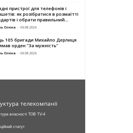
дні пристрої для телефонів і
шетів: як розібратися в розмаїтті
дартів і обрати правильний...
ль Олена
-
06.08.2026
ць 105 бригади Михайло Дерлиця
имав орден “За мужність”
ль Олена
-
06.08.2026
уктура телекомпанії
тура власності ТОВ TV-4
ційний статут