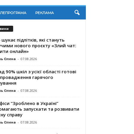
ЕЛЕПРОГРАМА
РЕКЛАМА
вини
 шукає підлітків, які стануть
учими нового проєкту «Злий чат:
ити онлайн»
ль Олена
-
07.08.2026
д 90% шкіл з усієї області готові
впровадження гарячого
чування
ль Олена
-
07.08.2026
фіси “Зроблено в Україні”
омагають запускaти та розвивати
ну справу
ль Олена
-
07.08.2026