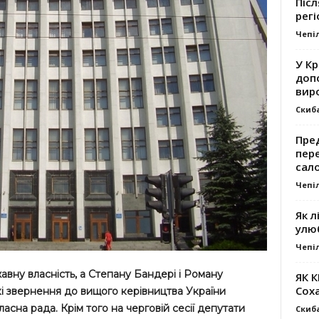
Післ
регі
Чепі
У К
доп
вир
Скиб
Пре
пер
сал
Чепі
Як л
улю
Чепі
вну власність, а Степану Бандері і Роману
ЯК 
Сох
кі звернення до вищого керівництва України
асна рада. Крім того на черговій сесії депутати
Скиб