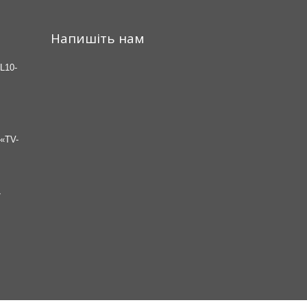
Напишіть нам
L10-
«TV-
7