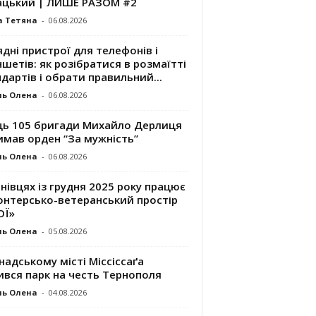
ацький | ЛИШЕ РАЗОМ #2
а Тетяна
-
06.08.2026
дні пристрої для телефонів і
шетів: як розібратися в розмаїтті
дартів і обрати правильний...
ль Олена
-
06.08.2026
ць 105 бригади Михайло Дерлиця
имав орден “За мужність”
ль Олена
-
06.08.2026
нівцях із грудня 2025 року працює
онтерсько-ветеранський простір
ОЇ»
ль Олена
-
05.08.2026
надському місті Міссіссаґа
ився парк на честь Тернополя
ль Олена
-
04.08.2026