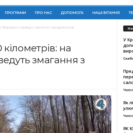
ПРОГРАМИ
ПРО НАС
ДОПОМОГА
НАШІ ВІТАННЯ
Т
на Зборівщині проведуть змагання з мандрівництва
Но
У К
доп
 кілометрів: на
вир
ведуть змагання з
Скиб
Пре
пер
сал
Чепі
Як л
улю
Чепі
ЯК 