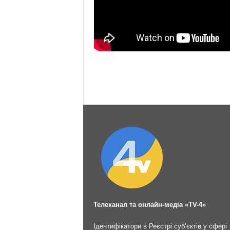
Телеканал та онлайн-медіа «TV-4»
Ідентифікатори в Реєстрі суб’єктів у сфері