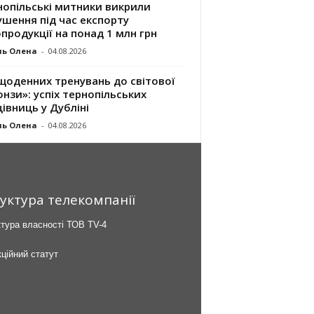
нопільські митники викрили
шення під час експорту
продукції на понад 1 млн грн
ль Олена
-
04.08.2026
щоденних тренувань до світової
нзи»: успіх тернопільських
івниць у Дубліні
ль Олена
-
04.08.2026
уктура телекомпанії
тура власності ТОВ TV-4
ційний статут