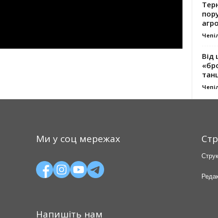
Тер
пору
агро
Чепі
Від 
«бро
танц
Чепі
Ми у соц мережах
Стр
Струк
Редак
Напишіть нам