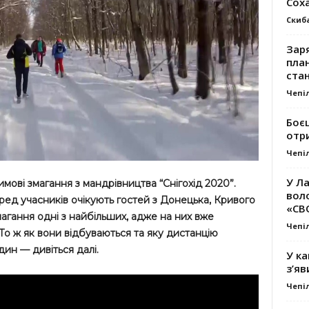
Сох
Скиб
Заря
план
стан
Чепі
Боє
отр
Чепі
У Ла
мові змагання з мандрівництва “Снігохід 2020”.
вол
ред учасників очікують гостей з Донецька, Кривого
«СВ
змагання одні з найбільших, адже на них вже
Чепі
То ж як вони відбуваються та яку дистанцію
дин — дивіться далі.
У ка
з’яв
Чепі