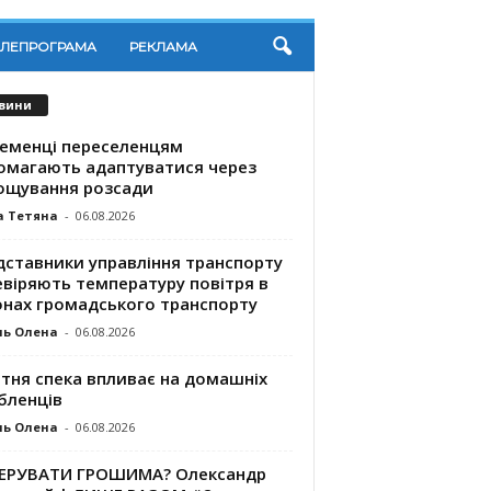
ЕЛЕПРОГРАМА
РЕКЛАМА
вини
ременці переселенцям
омагають адаптуватися через
ощування розсади
а Тетяна
-
06.08.2026
дставники управління транспорту
евіряють температуру повітря в
онах громадського транспорту
ль Олена
-
06.08.2026
ітня спека впливає на домашніх
бленців
ль Олена
-
06.08.2026
КЕРУВАТИ ГРОШИМА? Олександр