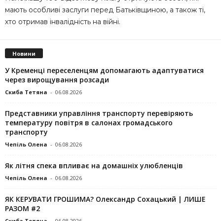
мають особливі заслуги перед Батьківщиною, а також ті,
хто отримав інвалідність на війні.
Новини
У Кременці переселенцям допомагають адаптуватися
через вирощування розсади
Скиба Тетяна
-
06.08.2026
Представники управління транспорту перевіряють
температуру повітря в салонах громадського
транспорту
Чепіль Олена
-
06.08.2026
Як літня спека впливає на домашніх улюбленців
Чепіль Олена
-
06.08.2026
ЯК КЕРУВАТИ ГРОШИМА? Олександр Сохацький | ЛИШЕ
РАЗОМ #2
Скиба Тетяна
-
06.08.2026