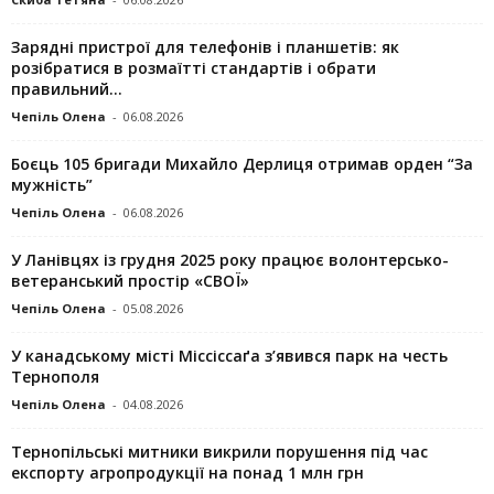
Зарядні пристрої для телефонів і планшетів: як
розібратися в розмаїтті стандартів і обрати
правильний...
Чепіль Олена
-
06.08.2026
Боєць 105 бригади Михайло Дерлиця отримав орден “За
мужність”
Чепіль Олена
-
06.08.2026
У Ланівцях із грудня 2025 року працює волонтерсько-
ветеранський простір «СВОЇ»
Чепіль Олена
-
05.08.2026
У канадському місті Міссіссаґа з’явився парк на честь
Тернополя
Чепіль Олена
-
04.08.2026
Тернопільські митники викрили порушення під час
експорту агропродукції на понад 1 млн грн