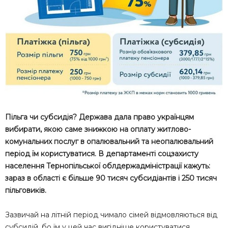
Пільга чи субсидія? Держава дала право українцям
вибирати, якою саме знижкою на оплату житлово-
комунальних послуг в опалювальний та неопалювальний
період їм користуватися. В департаменті соцзахисту
населення Тернопільської облдержадміністрації кажуть:
зараз в області є більше 90 тисяч субсидіантів і 250 тисяч
пільговиків.
Зазвичай на літній період чимало сімей відмовляються від
субсидій, бо їм у цей час вигідніше користуватися