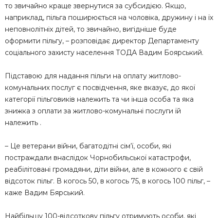
то звичайно краще звернутися за субсидією. Якщо,
наприклад, пільга поширюється на чоловіка, дружину і на їх
неповнолітніх дітей, то звичайно, вигідніше буде
оформити пільгу, – розповідає директор Департаменту
соціального захисту населення ТОДА Вадим Боярський.
Підставою для надання пільги на оплату житлово-
комунальних послуг є посвідчення, яке вказує, до якої
категорії пільговиків належить та чи інша особа та яка
знижка з оплати за житлово-комунальні послуги їй
належить .
– Це ветерани війни, багатодітні сім’ї, особи, які
постраждали внаслідок Чорнобильської катастрофи,
реабілітовані громадяни, діти війни, але в кожного є свій
відсоток пільг. В когось 50, в когось 75, в когось 100 пільг, –
каже Вадим Бярський.
Найбільшу 100-відсоткову пільгу отримують особи, які