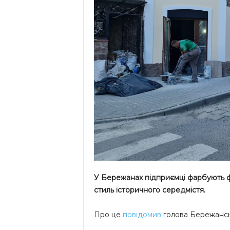
У Бережанах підприємці фарбують ф
стиль історичного середмістя.
Про це
повідомив
голова Бережанськ