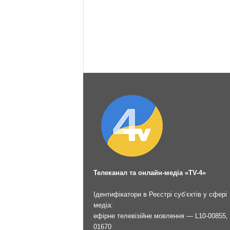
Телеканал та онлайн-медіа «TV-4»
Ідентифікатори в Реєстрі суб’єктів у сфері
медіа:
ефірне телевізійне мовлення — L10-00855, 
01670