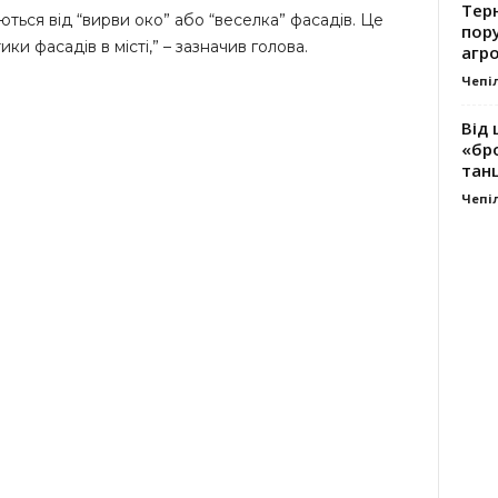
Тер
ться від “вирви око” або “веселка” фасадів. Це
пору
и фасадів в місті,” – зазначив голова.
агро
Чепі
Від 
«бро
танц
Чепі