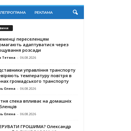
ЕЛЕПРОГРАМА
РЕКЛАМА
вини
ременці переселенцям
омагають адаптуватися через
ощування розсади
а Тетяна
-
06.08.2026
дставники управління транспорту
евіряють температуру повітря в
онах громадського транспорту
ль Олена
-
06.08.2026
ітня спека впливає на домашніх
бленців
ль Олена
-
06.08.2026
КЕРУВАТИ ГРОШИМА? Олександр