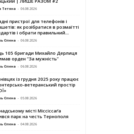
ацький | ЛИШЕ РАЗОМ #2
а Тетяна
-
06.08.2026
дні пристрої для телефонів і
шетів: як розібратися в розмаїтті
дартів і обрати правильний...
ль Олена
-
06.08.2026
ць 105 бригади Михайло Дерлиця
имав орден “За мужність”
ль Олена
-
06.08.2026
нівцях із грудня 2025 року працює
онтерсько-ветеранський простір
ОЇ»
ль Олена
-
05.08.2026
надському місті Міссіссаґа
ився парк на честь Тернополя
ль Олена
-
04.08.2026