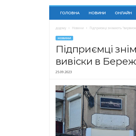
ГОЛОВНА
НОВИНИ
ОНЛАЙН
додому
Новини
Підприємці знімають “вирвиоко
НОВИНИ
Підприємці зні
вивіски в Береж
25.09.2023