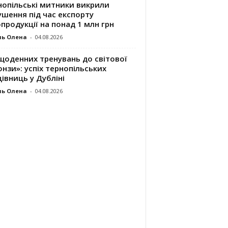
нопільські митники викрили
шення під час експорту
продукції на понад 1 млн грн
ль Олена
-
04.08.2026
щоденних тренувань до світової
нзи»: успіх тернопільських
івниць у Дубліні
ль Олена
-
04.08.2026