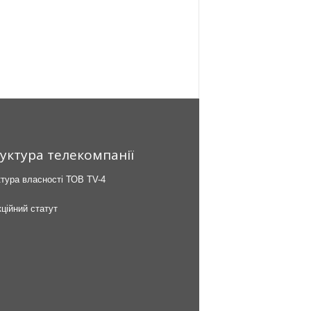
уктура телекомпанії
тура власності ТОВ TV-4
ційний статут