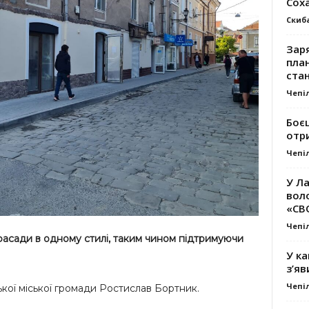
Сох
Скиб
Заря
план
стан
Чепі
Боє
отр
Чепі
У Ла
вол
«СВ
Чепі
асади в одному стилі, таким чином підтримуючи
У ка
з’яв
Чепі
ої міської громади Ростислав Бортник.