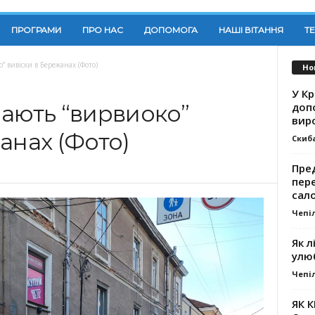
ПРОГРАМИ
ПРО НАС
ДОПОМОГА
НАШІ ВІТАННЯ
Т
” вивіски в Бережанах (Фото)
Но
У К
доп
мають “вирвиоко”
вир
анах (Фото)
Скиб
Пре
пер
сал
Чепі
Як л
улю
Чепі
ЯК 