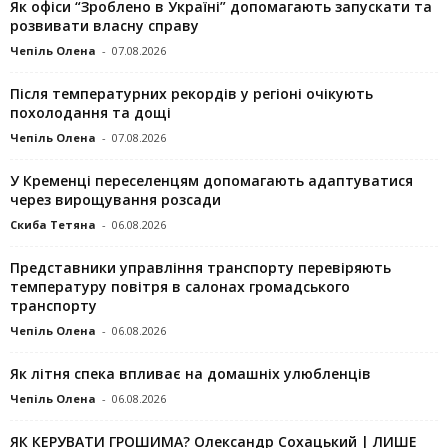
Як офіси “Зроблено в Україні” допомагають запускaти та
розвивати власну справу
Чепіль Олена
-
07.08.2026
Після температурних рекордів у регіоні очікують
похолодання та дощі
Чепіль Олена
-
07.08.2026
У Кременці переселенцям допомагають адаптуватися
через вирощування розсади
Скиба Тетяна
-
06.08.2026
Представники управління транспорту перевіряють
температуру повітря в салонах громадського
транспорту
Чепіль Олена
-
06.08.2026
Як літня спека впливає на домашніх улюбленців
Чепіль Олена
-
06.08.2026
ЯК КЕРУВАТИ ГРОШИМА? Олександр Сохацький | ЛИШЕ