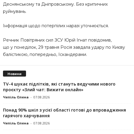
Деснянському та Дніпровському. Без критичних
руйнувань.
Інформація щодо потерпілих наразі уточнюється.
Речник Повітряних сил ЗСУ Юрій Ігнат повідомив,
що у понеділок, 29 травня Росія завдала удару по Києву
балістикою, попередньо, Іскандерами.
Новини
TV-4 шукає підлітків, які стануть ведучими нового
проєкту «Злий чат: Вижити онлайн»
Чепіль Олена
-
07.08.2026
Понад 90% шкіл з усієї області готові до впровадження
гарячого харчування
Чепіль Олена
-
07.08.2026