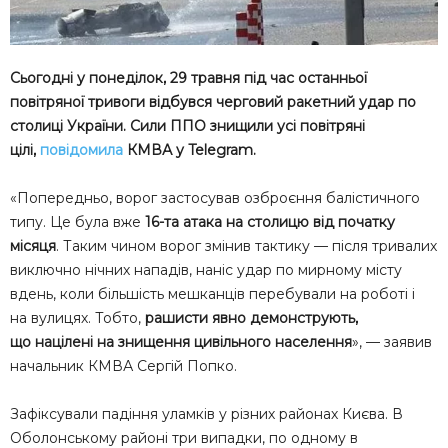
Сьогодні у понеділок, 29 травня під час останньої
повітряної тривоги відбувся черговий ракетний удар по
столиці України. Сили ППО знищили усі повітряні
цілі,
повідомила
КМВА у Telegram.
«Попередньо, ворог застосував озброєння балістичного
типу. Це була вже
16-та атака на столицю від початку
місяця
. Таким чином ворог змінив тактику — після тривалих
виключно нічних нападів, наніс удар по мирному місту
вдень, коли більшість мешканців перебували на роботі і
на вулицях. Тобто,
рашисти явно демонструють,
що націлені на знищення цивільного населення
», — заявив
начальник КМВА Сергій Попко.
Зафіксували падіння уламків у різних районах Києва. В
Оболонському районі три випадки, по одному в