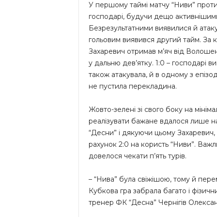
У першому таймі матчу “Ниви” проти 
господарі, будучи дещо активнішими
Безрезультатними виявилися й атакув
гольовим виявився другий тайм. За 
Захаревич отримав м’яч від Волошен
у дальню дев’ятку. 1:0 – господарі 
також атакувала, й в одному з епізоді
не пустила перекладина.
Жовто-зелені зі свого боку на мініма
реалізувати бажане вдалося лише на 
“Десни” і дякуючи цьому Захаревич
рахунок 2:0 на користь “Ниви”. Важл
довелося чекати п’ять турів.
– “Нива” була свіжішою, тому й пере
Кубкова гра забрала багато і фізичн
тренер ФК “Десна” Чернігів Олекса