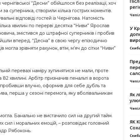
Післ
чернігівської “Десни” обійшлося без реалізації, хоч
регі
 за суперника, створили кілька гострих моментів.
Чепі
альні відповіді гостей із Чернігова. Натомість
кілька хвилин по перерві десятка “Ниви” Ярослав
У К
овича, змістився до штрафної суперників і пробив
доп
вир
вийшли вперед. “Десна” в свою чергу епізодично
в могла зрівняти рахунок, втім, м’яч до сітки “Ниви”
Скиб
Пре
пер
льній перевазі наміру зупинятися не мали, проте
сал
82 хвилині. Арбітр призначив пенальті в ворота
Чепі
, пробивши влучно, оформив для себе дубль та
ива, перша у сезоні перемога, яку вболівальникам
Як л
улю
Чепі
могла. Банально не вистачило сил на другий тайм.
ЯК 
их сил і моральних емоцій, – розповідає головний
Сох
ндр Рябоконь.
Скиб