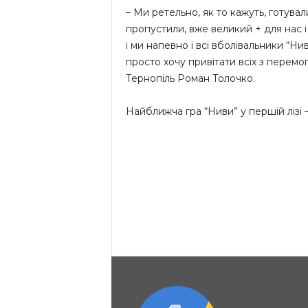
– Ми ретельно, як то кажуть, готувал
пропустили, вже великий + для нас і
і ми напевно і всі вболівальники “Ни
просто хочу привітати всіх з перемо
Тернопіль Роман Толочко.
Найближча гра “Ниви” у першій лізі –