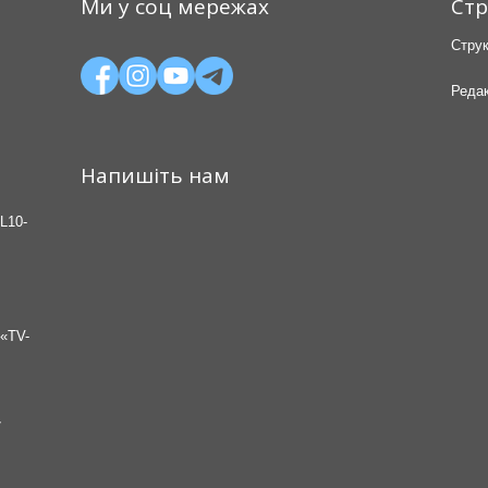
Ми у соц мережах
Стр
Струк
Редак
Напишіть нам
L10-
«TV-
7