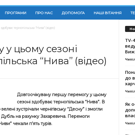
ПРОГРАМИ
ПРО НАС
ДОПОМОГА
НАШІ ВІТАННЯ
Т
здобуває тернопільська “Нива” (відео)
Но
TV-4
вед
 у цьому сезоні
Виж
ільська “Нива” (відео)
Чепі
Пона
до 
хар
Чепі
Довгоочікувану першу перемогу у цьому
сезоні здобуває тернопільська “Нива”. В
Як о
зелені зустрічали чернігівську “Десну” і змогли
доп
влас
0. Дубль на рахунку Захаревича. Перемоги
Чепі
ви” чекали п’ять турів.