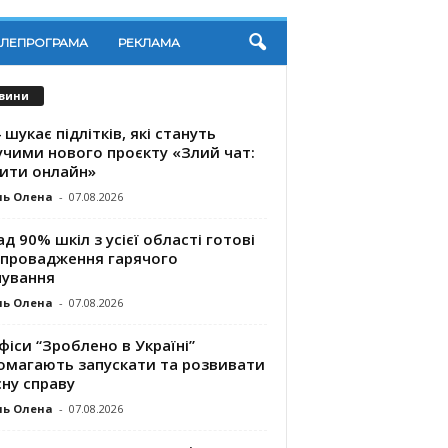
ЕЛЕПРОГРАМА
РЕКЛАМА
вини
 шукає підлітків, які стануть
учими нового проєкту «Злий чат:
ити онлайн»
ль Олена
-
07.08.2026
д 90% шкіл з усієї області готові
впровадження гарячого
чування
ль Олена
-
07.08.2026
фіси “Зроблено в Україні”
омагають запускaти та розвивати
ну справу
ль Олена
-
07.08.2026