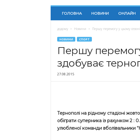
ГОЛОВНА
НОВИНИ
ОНЛАЙН
додому
Новини
Першу перемогу у цьому сезоні 
НОВИНИ
СПОРТ
Першу перемогу
здобуває терноп
27.08.2015
Тернополі на рідному стадіоні жовто-
обіграти суперника із рахунком 2 : 
улюбленої команди вболівальники “Ни