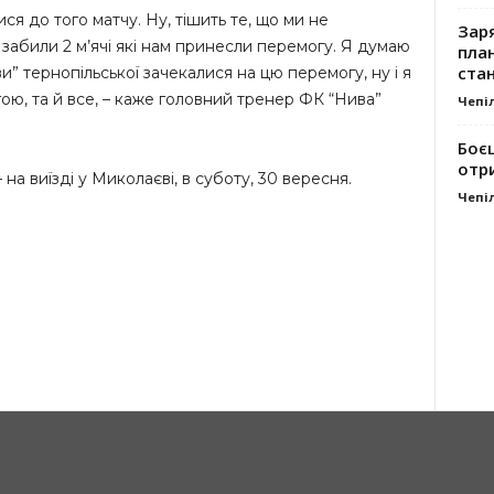
ися до того матчу. Ну, тішить те, що ми не
Заря
 забили 2 м’ячі які нам принесли перемогу. Я думаю
план
стан
ви” тернопільської зачекалися на цю перемогу, ну і я
гою, та й все, – каже головний тренер ФК “Нива”
Чепі
Боє
отр
 на виїзді у Миколаєві, в суботу, 30 вересня.
Чепі