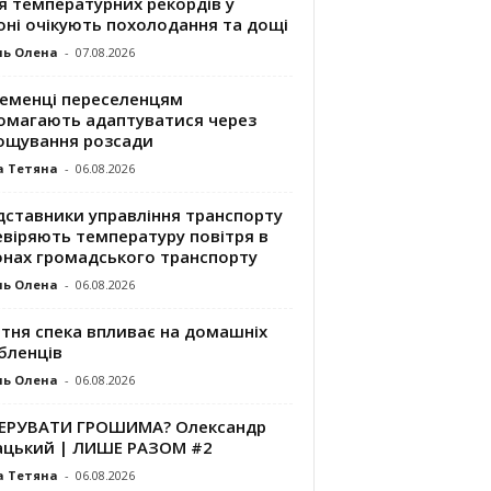
я температурних рекордів у
оні очікують похолодання та дощі
ль Олена
-
07.08.2026
ременці переселенцям
омагають адаптуватися через
ощування розсади
а Тетяна
-
06.08.2026
дставники управління транспорту
евіряють температуру повітря в
онах громадського транспорту
ль Олена
-
06.08.2026
ітня спека впливає на домашніх
бленців
ль Олена
-
06.08.2026
КЕРУВАТИ ГРОШИМА? Олександр
ацький | ЛИШЕ РАЗОМ #2
а Тетяна
-
06.08.2026