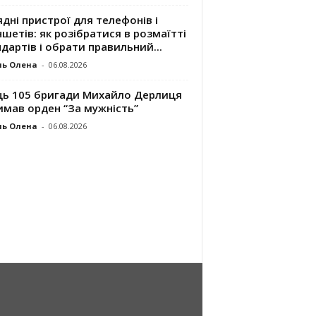
дні пристрої для телефонів і
шетів: як розібратися в розмаїтті
дартів і обрати правильний...
ль Олена
-
06.08.2026
ць 105 бригади Михайло Дерлиця
имав орден “За мужність”
ль Олена
-
06.08.2026