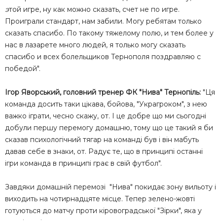
э
той игре, ну как можно сказать, счет не по игре.
Проиграли стандарт, нам забили. Могу ребятам только
сказать спасибо. По такому тяжелому полю, и тем более у
нас в лазарете много людей, я только могу сказать
спасибо и всех болельщиков Тернополя поздравляю с
победой".
Ігор Яворський, головний тренер ФК "Нива" Тернопіль:
"Ця
команда досить таки цікава, бойова, "Украгроком", з нею
важко іграти, чесно скажу, от. І це добре що ми сьогодні
добули першу перемогу домашню, тому що це такий я би
сказав психологічний тягар на команді був і він мабуть
давав себе в знаки, от. Радує те, що в принципі останні
ігри команда в принципі грає в свій футбол".
Завдяки домашній перемозі "Нива" покидає зону вильоту і
виходить на чотирнадцяте місце. Тепер зелено-жовті
готуються до матчу проти кіровоградської "Зірки", яка у