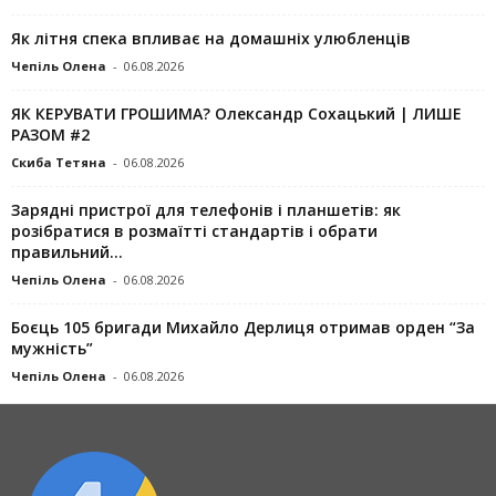
Як літня спека впливає на домашніх улюбленців
Чепіль Олена
-
06.08.2026
ЯК КЕРУВАТИ ГРОШИМА? Олександр Сохацький | ЛИШЕ
РАЗОМ #2
Скиба Тетяна
-
06.08.2026
Зарядні пристрої для телефонів і планшетів: як
розібратися в розмаїтті стандартів і обрати
правильний...
Чепіль Олена
-
06.08.2026
Боєць 105 бригади Михайло Дерлиця отримав орден “За
мужність”
Чепіль Олена
-
06.08.2026