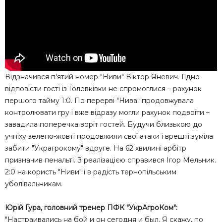
Відзначився п'ятий номер "Ниви" Віктор Яневич. Гідно
відповісти гості із Головківки не спромоглися – рахунок
першого тайму 1:0. По перерві "Нива" продовжувала
контролювати гру і вже відразу могли рахунок подвоїти –
завадила поперечка воріт гостей. Будучи близькою до
учпіху зелено-жовті продовжили свої атаки і врешті зуміла
забити "Украгрокому" вдруге. На 62 хвилині арбітр
призначив пенальті. З реалізацією справився Ігор Мельник.
2:0 на користь "Ниви" і в радість тернопільським
уболівальникам.
Юрій Гура, головний тренер ПФК "УкрАгроКом":
"Настраивались на бой и он сегодня и был. Я скажу, по