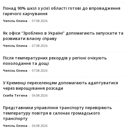
Понад 90% шкіл з усієї області готові до впровадження
гарячого харчування
Чепіль Олена
-
07.08.2026
Як офіси “Зроблено в Україні” допомагають запускaти та
розвивати власну справу
Чепіль Олена
-
07.08.2026
Після температурних рекордів у регіоні очікують
похолодання та дощі
Чепіль Олена
-
07.08.2026
У Кременці переселенцям допомагають адаптуватися
через вирощування розсади
Скиба Тетяна
-
06.08.2026
Представники управління транспорту перевіряють
температуру повітря в салонах громадського
транспорту
Чепіль Олена
-
06.08.2026