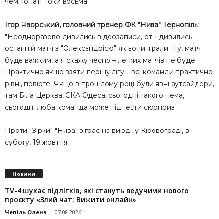
чемпіонаті поки восьма.
Ігор Яворський, головний тренер ФК "Нива" Тернопіль:
"Неодноразово дивились відеозаписи, от, і дивились
останній матч з "Олександрією" як вони іграли. Ну, матч
буде важким, а я скажу чесно – легких матчів не буде.
Практично якщо взяти першу лігу – всі команди практично
рівні, повірте. Якщо в прошлому році були явні аутсайдери,
там Біла Церква, СКА Одеса, сьогодні такого нема,
сьогодні люба команда може піднести сюрприз".
Проти "Зірки" "Нива" зіграє на виїзді, у Кіровограді, в
суботу, 19 жовтня.
Новини
TV-4 шукає підлітків, які стануть ведучими нового
проєкту «Злий чат: Вижити онлайн»
Чепіль Олена
-
07.08.2026