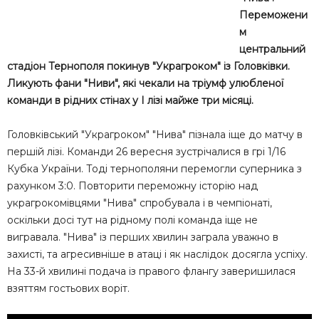
Переможени
м
центральний
стадіон Тернополя покинув "Украгроком" із Головківки.
Ликують фани "Ниви", які чекали на тріумф улюбленої
команди в рідних стінах у І лізі майже три місяці.
Головківський "Украгроком" "Нива" пізнала іще до матчу в
першій лізі. Команди 26 вересня зустрічалися в грі 1/16
Кубка України. Тоді тернополяни перемогли суперника з
рахунком 3:0. Повторити переможну історію над
украгрокомівцями "Нива" спробувала і в чемпіонаті,
оскільки досі тут на рідному полі команда іще не
вигравала. "Нива" із перших хвилин заграла уважно в
захисті, та агресивніше в атаці і як наслідок досягла успіху.
На 33-й хвилині подача із правого флангу заверишилася
взяттям гостьових воріт.