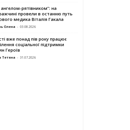
 ангелом-рятівником”: на
ражчині провели в останню путь
ового медика Віталія Гакала
ль Олена
-
03.08.2026
сті вже понад пів року працює
ілення соціальної підтримки
ин Героїв
а Тетяна
-
31.07.2026