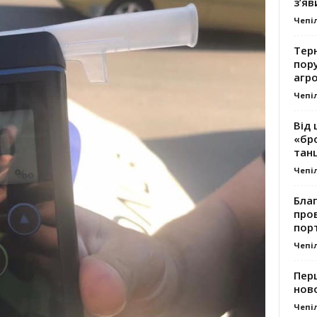
з’яв
Чепі
Тер
пору
агро
Чепі
Від 
«бро
танц
Чепі
Благ
про
пор
Чепі
Перш
ново
Чепі