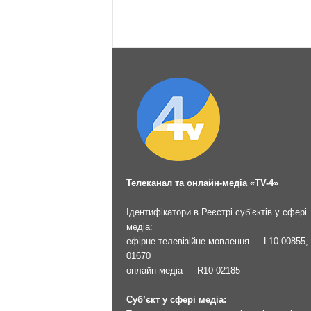
Телеканал та онлайн-медіа «TV-4»
Ідентифікатори в Реєстрі суб’єктів у сфері
медіа:
ефірне телевізійне мовлення — L10-00855, 
01670
онлайн-медіа — R10-02185
Суб’єкт у сфері медіа: