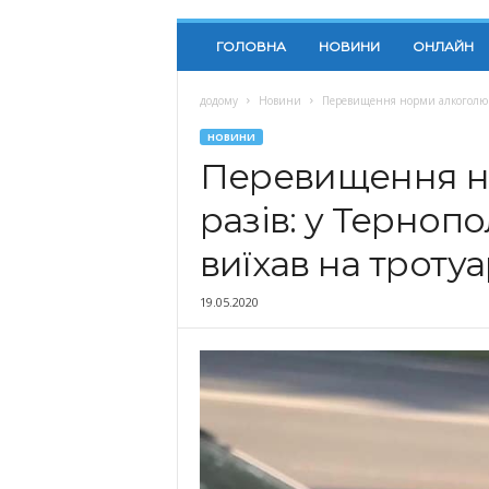
ГОЛОВНА
НОВИНИ
ОНЛАЙН
додому
Новини
Перевищення норми алкоголю у 1
НОВИНИ
Перевищення но
разів: у Терноп
виїхав на троту
19.05.2020