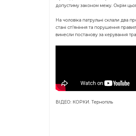
допустиму законом межу. Окрім цьог
На чоловіка патрульні склали два п
стані сп’яніння та порушення прав
винесли постанову за керування тр
ВІДЕО: КОРКИ. Тернопіль