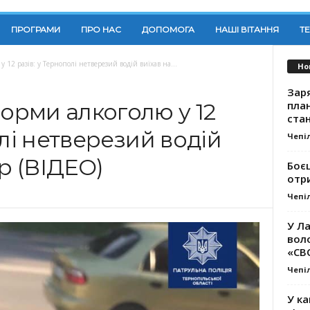
ПРОГРАМИ
ПРО НАС
ДОПОМОГА
НАШІ ВІТАННЯ
Т
2 разів: у Тернополі нетверезий водій виїхав на...
Но
Заря
план
рми алкоголю у 12
стан
олі нетверезий водій
Чепі
ар (ВІДЕО)
Боє
отр
Чепі
У Ла
вол
«СВ
Чепі
У ка