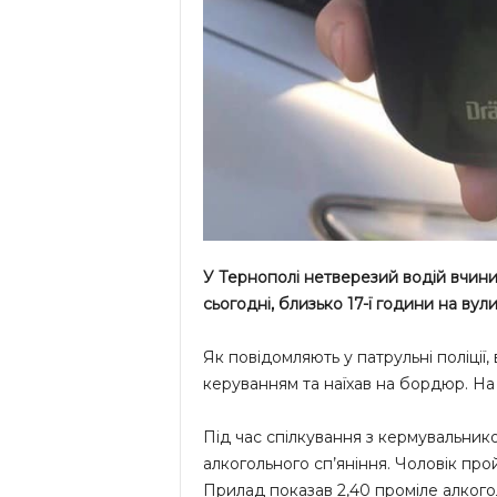
У Тернополі нетверезий
водій вчин
сьогодні, близько 17-ї години на вул
Як повідомляють у патрульні поліції,
керуванням та наїхав на бордюр. На 
Під час спілкування з кермувальнико
алкогольного сп’яніння. Чоловік про
Прилад показав 2,40 проміле алкогол