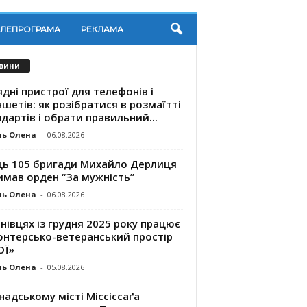
ЕЛЕПРОГРАМА
РЕКЛАМА
вини
дні пристрої для телефонів і
шетів: як розібратися в розмаїтті
дартів і обрати правильний...
ль Олена
-
06.08.2026
ць 105 бригади Михайло Дерлиця
имав орден “За мужність”
ль Олена
-
06.08.2026
нівцях із грудня 2025 року працює
онтерсько-ветеранський простір
ОЇ»
ль Олена
-
05.08.2026
надському місті Міссіссаґа