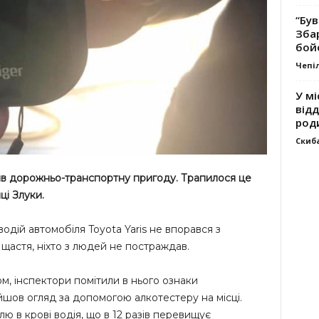
“Був
Зба
бой
Чепі
У мі
відд
род
Скиб
ив дорожньо-транспортну пригоду. Трапилося це
иці Злуки.
 водій автомобіля Toyota Yaris не впорався з
щастя, ніхто з людей не постраждав.
м, інспектори помітили в нього ознаки
йшов огляд за допомогою алкотестеру на місці.
ю в крові водія, що в 12 разів перевищує