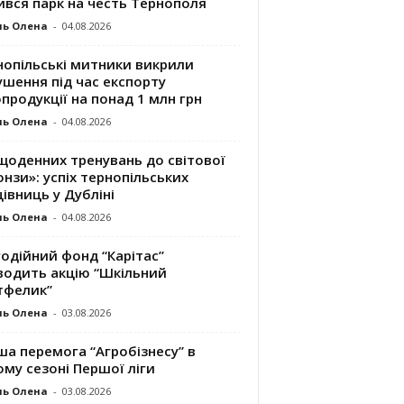
ився парк на честь Тернополя
ль Олена
-
04.08.2026
нопільські митники викрили
шення під час експорту
продукції на понад 1 млн грн
ль Олена
-
04.08.2026
щоденних тренувань до світової
нзи»: успіх тернопільських
івниць у Дубліні
ль Олена
-
04.08.2026
одійний фонд “Карітас”
водить акцію “Шкільний
тфелик”
ль Олена
-
03.08.2026
а перемога “Агробізнесу” в
му сезоні Першої ліги
ль Олена
-
03.08.2026