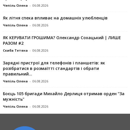
Чепіль Олена
-
06.08.2026
Як літня спека впливає на домашніх улюбленців
Чепіль Олена
-
06.08.2026
ЯК КЕРУВАТИ ГРОШИМА? Олександр Сохацький | ЛИШЕ
РАЗОМ #2
Скиба Тетяна
-
06.08.2026
Зарядні пристрої для телефонів і планшетів: як
розібратися в розмаїтті стандартів і обрати
правильний...
Чепіль Олена
-
06.08.2026
Боєць 105 бригади Михайло Дерлиця отримав орден “За
мужність”
Чепіль Олена
-
06.08.2026