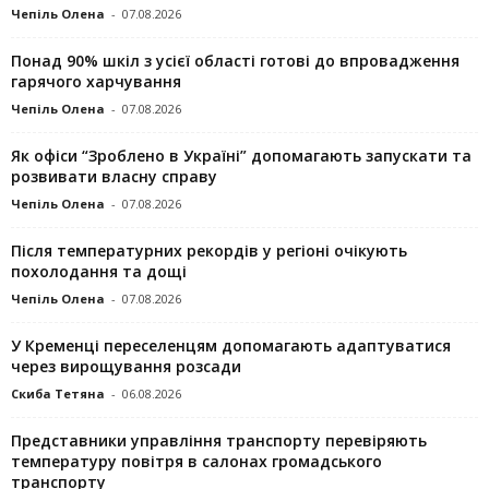
Чепіль Олена
-
07.08.2026
Понад 90% шкіл з усієї області готові до впровадження
гарячого харчування
Чепіль Олена
-
07.08.2026
Як офіси “Зроблено в Україні” допомагають запускaти та
розвивати власну справу
Чепіль Олена
-
07.08.2026
Після температурних рекордів у регіоні очікують
похолодання та дощі
Чепіль Олена
-
07.08.2026
У Кременці переселенцям допомагають адаптуватися
через вирощування розсади
Скиба Тетяна
-
06.08.2026
Представники управління транспорту перевіряють
температуру повітря в салонах громадського
транспорту