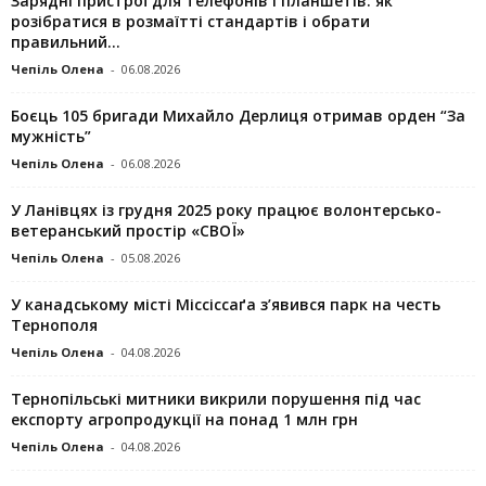
Зарядні пристрої для телефонів і планшетів: як
розібратися в розмаїтті стандартів і обрати
правильний...
Чепіль Олена
-
06.08.2026
Боєць 105 бригади Михайло Дерлиця отримав орден “За
мужність”
Чепіль Олена
-
06.08.2026
У Ланівцях із грудня 2025 року працює волонтерсько-
ветеранський простір «СВОЇ»
Чепіль Олена
-
05.08.2026
У канадському місті Міссіссаґа з’явився парк на честь
Тернополя
Чепіль Олена
-
04.08.2026
Тернопільські митники викрили порушення під час
експорту агропродукції на понад 1 млн грн
Чепіль Олена
-
04.08.2026