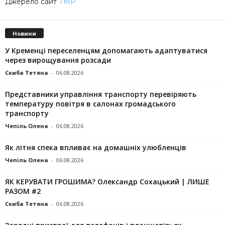
Джерело сайт
ТМР
Новини
У Кременці переселенцям допомагають адаптуватися
через вирощування розсади
Скиба Тетяна
-
06.08.2026
Представники управління транспорту перевіряють
температуру повітря в салонах громадського
транспорту
Чепіль Олена
-
06.08.2026
Як літня спека впливає на домашніх улюбленців
Чепіль Олена
-
06.08.2026
ЯК КЕРУВАТИ ГРОШИМА? Олександр Сохацький | ЛИШЕ
РАЗОМ #2
Скиба Тетяна
-
06.08.2026