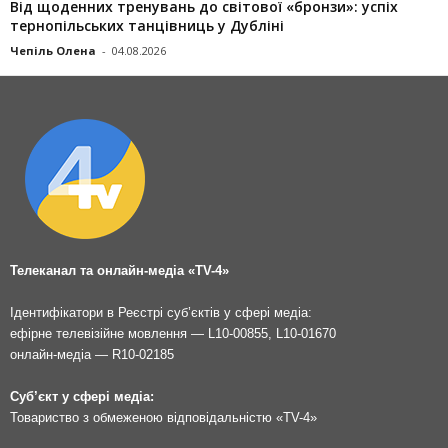
Від щоденних тренувань до світової «бронзи»: успіх
тернопільських танцівниць у Дубліні
Чепіль Олена
-
04.08.2026
Телеканал та онлайн-медіа «TV-4»
Ідентифікатори в Реєстрі суб’єктів у сфері медіа:
ефірне телевізійне мовлення — L10-00855, L10-01670
онлайн-медіа — R10-02185
Суб’єкт у сфері медіа:
Товариство з обмеженою відповідальністю «TV-4»