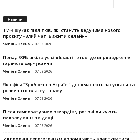
Новини
TV-4 шукає підлітків, які стануть ведучими нового
проєкту «Злий чат: Вижити онлайн»
Чепіль Олена
-
07.08.2026
Понад 90% шкіл з усієї області готові до впровадження
гарячого харчування
Чепіль Олена
-
07.08.2026
Як офіси “Зроблено в Україні” допомагають запускaти та
розвивати власну справу
Чепіль Олена
-
07.08.2026
Після температурних рекордів у регіоні очікують
похолодання та дощі
Чепіль Олена
-
07.08.2026
У Кременці переселенцям допомагають адаптуватися