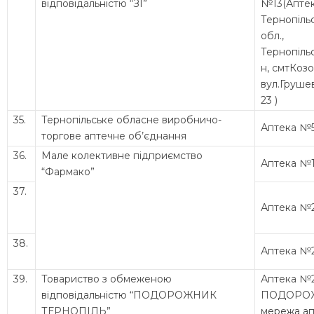
відповідальністю “ЗІ”
№13(Апте
Тернопіль
обл.,
Тернопіль
н, смтКозо
вул.Груше
23 )
35.
Тернопільське обласне виробничо-
Аптека №
торгове аптечне об’єднання
36.
Мале колективне підприємство
Аптека №1
“Фармако”
37.
Аптека №
38.
Аптека №
39.
Товариство з обмеженою
Аптека №
відповідальністю “ПОДОРОЖНИК
ПОДОРО
ТЕРНОПІЛЬ”
мережа ап