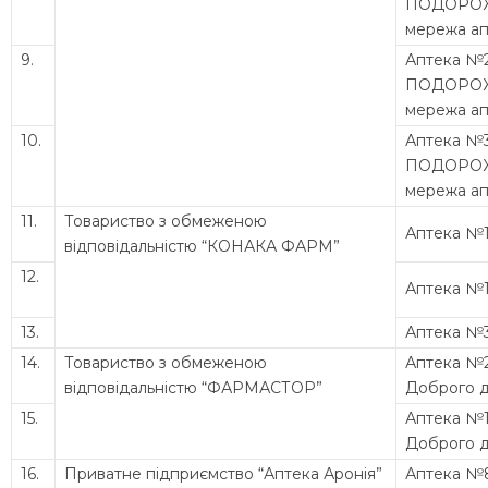
ПОДОРО
мережа ап
9.
Аптека №
ПОДОРО
мережа ап
10.
Аптека №
ПОДОРО
мережа ап
11.
Товариство з обмеженою
Аптека №
відповідальністю “КОНАКА ФАРМ”
12.
Аптека №
13.
Аптека №
14.
Товариство з обмеженою
Аптека №
відповідальністю “ФАРМАСТОР”
Доброго 
15.
Аптека №
Доброго 
16.
Приватне підприємство “Аптека Аронія”
Аптека №