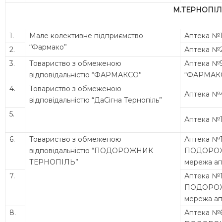
М.ТЕРНОПІ
1.
Мале колективне підприємство
Аптека №
“Фармако”
2.
Аптека №
3.
Товариство з обмеженою
Аптека №
відповідальністю “ФАРМАКСО”
“ФАРМАК
4.
Товариство з обмеженою
Аптека №
відповідальністю “ДаСігна Тернопіль”
5.
Аптека №
6.
Товариство з обмеженою
Аптека №1
відповідальністю “ПОДОРОЖНИК
ПОДОРО
ТЕРНОПІЛЬ”
мережа ап
7.
Аптека №
ПОДОРО
мережа ап
8.
Аптека №