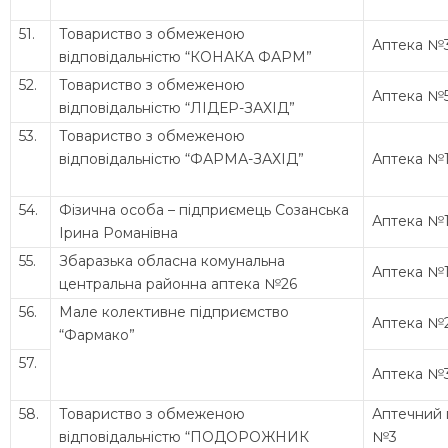
51.
Товариство з обмеженою
Аптека №
відповідальністю “КОНАКА ФАРМ”
52.
Товариство з обмеженою
Аптека №
відповідальністю “ЛІДЕР-ЗАХІД”
53.
Товариство з обмеженою
відповідальністю “ФАРМА-ЗАХІД”
Аптека №
54.
Фізична особа – підприємець Созанська
Аптека №
Ірина Романівна
55.
Збаразька обласна комунальна
Аптека №
центральна районна аптека №26
56.
Мале колективне підприємство
Аптека №
“Фармако”
57.
Аптека №
58.
Товариство з обмеженою
Аптечний 
відповідальністю “ПОДОРОЖНИК
№3