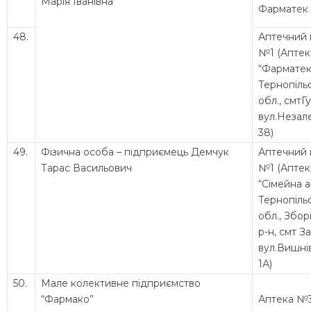
Марія Іванівна
Фарматек
48.
Аптечний 
№1 (Аптек
“Фарматек
Тернопіль
обл., смтГ
вул.Незал
38)
49.
Фізична особа – підприємець Демчук
Аптечний 
Тарас Васильович
№1 (Апте
“Сімейна 
Тернопіль
обл., Збор
р-н, смт За
вул.Вишні
1А)
50.
Мале колективне підприємство
“Фармако”
Аптека №