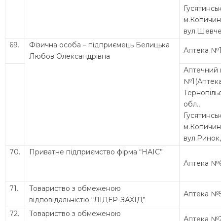
Гусятинськ
м.Копичинц
вул.Шевчен
69.
Фізична особа – підприємець Белицька
Аптека №
Любов Олександрівна
Аптечний 
№1(Аптек
Тернопіль
обл.,
Гусятинськ
м.Копичинц
вул.Ринок,
70.
Приватне підприємство фірма “НАІС”
Аптека №
71.
Товариство з обмеженою
Аптека №
відповідальністю “ЛІДЕР-ЗАХІД”
72.
Товариство з обмеженою
Аптека №