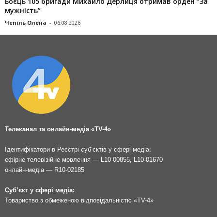
Боєць 105 бригади Михайло Дерлиця отримав орден “За
мужність”
Чепіль Олена
-
06.08.2026
Телеканал та онлайн-медіа «TV-4»
Ідентифікатори в Реєстрі суб’єктів у сфері медіа:
ефірне телевізійне мовлення — L10-00855, L10-01670
онлайн-медіа — R10-02185
Суб’єкт у сфері медіа:
Товариство з обмеженою відповідальністю «TV-4»