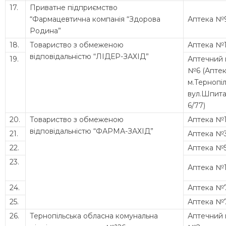
17.
Приватне підприємство
“Фармацевтична компанія “Здорова
Аптека №
Родина”
18.
Товариство з обмеженою
Аптека №
відповідальністю “ЛІДЕР-ЗАХІД”
19.
Аптечний 
№6 (Апте
м.Тернопіл
вул.Шпита
6/77)
20.
Товариство з обмеженою
Аптека №
відповідальністю “ФАРМА-ЗАХІД”
21.
Аптека №
22.
Аптека №
23.
Аптека №1
24.
Аптека №
25.
Аптека №
26.
Тернопільська обласна комунальна
Аптечний 