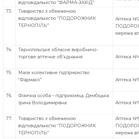
відповідальністю “ФАРМА-ЗАХІД”
73.
Товариство з обмеженою
відповідальністю “ПОДОРОЖНИК
Аптека №
ТЕРНОПІЛЬ”
ПОДОРО
мережа ап
74.
Тернопільське обласне виробничо-
торгове аптечне об’єднання
Аптека №
75.
Мале колективне підприємство
“Фармако”
Аптека №
76.
Фізична особа – підприємець Дембіцька
Ірина Володимирівна
Аптека №
77.
Товариство з обмеженою
Аптека №
відповідальністю “ПОДОРОЖНИК
ПОДОРО
ТЕРНОПІЛЬ”
мережа ап