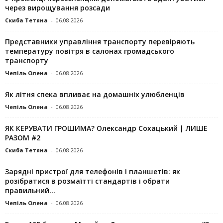
через вирощування розсади
Скиба Тетяна
-
06.08.2026
Представники управління транспорту перевіряють
температуру повітря в салонах громадського
транспорту
Чепіль Олена
-
06.08.2026
Як літня спека впливає на домашніх улюбленців
Чепіль Олена
-
06.08.2026
ЯК КЕРУВАТИ ГРОШИМА? Олександр Сохацький | ЛИШЕ
РАЗОМ #2
Скиба Тетяна
-
06.08.2026
Зарядні пристрої для телефонів і планшетів: як
розібратися в розмаїтті стандартів і обрати
правильний...
Чепіль Олена
-
06.08.2026