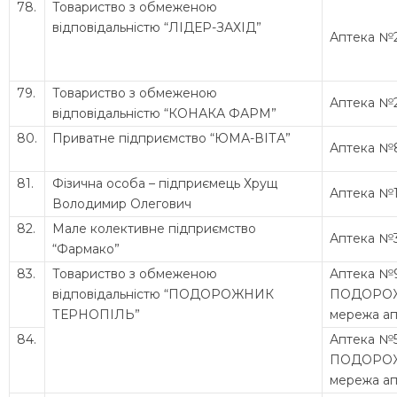
78.
Товариство з обмеженою
відповідальністю “ЛІДЕР-ЗАХІД”
Аптека №
79.
Товариство з обмеженою
Аптека №
відповідальністю “КОНАКА ФАРМ”
80.
Приватне підприємство “ЮМА-ВІТА”
Аптека №
81.
Фізична особа – підприємець Хрущ
Аптека №
Володимир Олегович
82.
Мале колективне підприємство
Аптека №
“Фармако”
83.
Товариство з обмеженою
Аптека №
відповідальністю “ПОДОРОЖНИК
ПОДОРО
ТЕРНОПІЛЬ”
мережа ап
84.
Аптека №
ПОДОРО
мережа ап