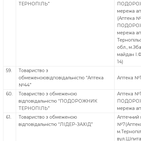
ТЕРНОПІЛЬ”
ПОДОРО
мережа ап
(Аптека №
ПОДОРО
мережа ап
Тернопіль
обл., м.Зб
майдан І.
14)
59.
Товариство з
обмеженоювідповідальністю “Аптека
Аптека №
№44”
60.
Товариство з обмеженою
Аптека №
відповідальністю “ПОДОРОЖНИК
ПОДОРО
ТЕРНОПІЛЬ”
мережа ап
61.
Товариство з обмеженою
Аптечний 
відповідальністю “ЛІДЕР-ЗАХІД”
№7(Аптек
м.Тернопіл
вул.Шпита