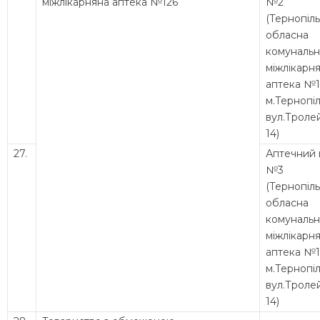
міжлікарняна аптека №126
№2
(Тернопіл
обласна
комунальн
міжлікарн
аптека №1
м.Тернопіл
вул.Троле
14)
27.
Аптечний 
№3
(Тернопіл
обласна
комунальн
міжлікарн
аптека №1
м.Тернопіл
вул.Троле
14)