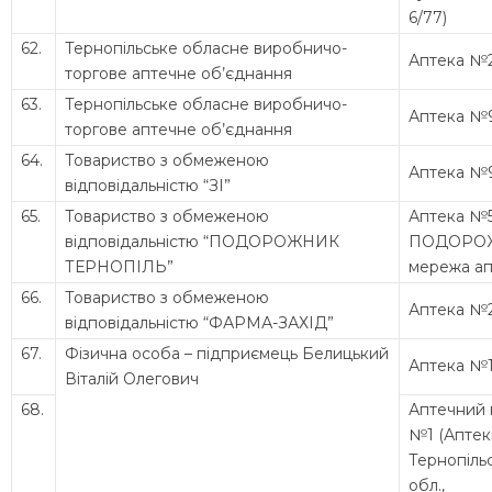
6/77)
62.
Тернопільське обласне виробничо-
Аптека №
торгове аптечне об’єднання
63.
Тернопільське обласне виробничо-
Аптека №
торгове аптечне об’єднання
64.
Товариство з обмеженою
Аптека №
відповідальністю “ЗІ”
65.
Товариство з обмеженою
Аптека №
відповідальністю “ПОДОРОЖНИК
ПОДОРО
ТЕРНОПІЛЬ”
мережа ап
66.
Товариство з обмеженою
Аптека №
відповідальністю “ФАРМА-ЗАХІД”
67.
Фізична особа – підприємець Белицький
Аптека №
Віталій Олегович
68.
Аптечний 
№1 (Апте
Тернопіль
обл.,