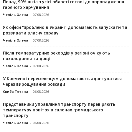
Понад 90% шкіл з усієї області готові до впровадження
гарячого харчування
Чепіль Олена
-
07.08.2026
Як офіси “Зроблено в Україні” допомагають запускaти та
розвивати власну справу
Чепіль Олена
-
07.08.2026
Після температурних рекордів у регіоні очікують
похолодання та дощі
Чепіль Олена
-
07.08.2026
У Кременці переселенцям допомагають адаптуватися
через вирощування розсади
Скиба Тетяна
-
06.08.2026
Представники управління транспорту перевіряють
температуру повітря в салонах громадського
транспорту
Чепіль Олена
-
06.08.2026