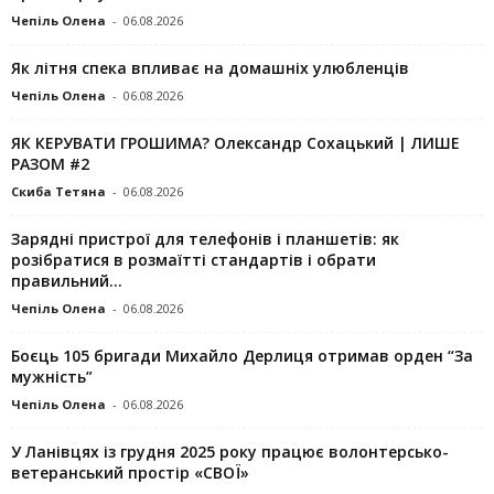
Чепіль Олена
-
06.08.2026
Як літня спека впливає на домашніх улюбленців
Чепіль Олена
-
06.08.2026
ЯК КЕРУВАТИ ГРОШИМА? Олександр Сохацький | ЛИШЕ
РАЗОМ #2
Скиба Тетяна
-
06.08.2026
Зарядні пристрої для телефонів і планшетів: як
розібратися в розмаїтті стандартів і обрати
правильний...
Чепіль Олена
-
06.08.2026
Боєць 105 бригади Михайло Дерлиця отримав орден “За
мужність”
Чепіль Олена
-
06.08.2026
У Ланівцях із грудня 2025 року працює волонтерсько-
ветеранський простір «СВОЇ»