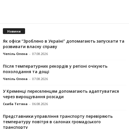
Новини
Як офіси “Зроблено в Україні” допомагають запускaти та
розвивати власну справу
Чепіль Олена
-
07.08.2026
Після температурних рекордів у регіоні очікують
похолодання та дощі
Чепіль Олена
-
07.08.2026
У Кременці переселенцям допомагають адаптуватися
через вирощування розсади
Скиба Тетяна
-
06.08.2026
Представники управління транспорту перевіряють
температуру повітря в салонах громадського
транспорту