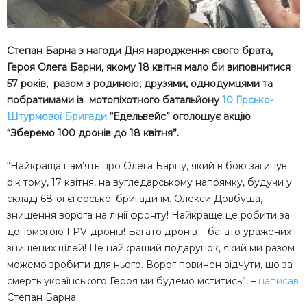
Степан Барна з нагоди Дня народження свого брата,
Героя Олега Барни, якому 18 квітня мало би виповнитися
57 років, разом з родиною, друзями, однодумцями та
побратимами із мотопіхотного батальйону
10 Гірсько-
Штурмової Бригади
“Едельвейс” оголошує акцію
“Зберемо 100 дронів до 18 квітня”.
“Найкраща пам’ять про Олега Барну, який в бою загинув
рік тому, 17 квітня, на вугледарському напрямку, будучи у
складі 68-ої єгерської бригади ім. Олекси Довбуша, —
знищення ворога на лінії фронту! Найкраще це робити за
допомогою FPV-дронів! Багато дронів – багато уражених і
знищених цілей! Це найкращий подарунок, який ми разом
можемо зробити для нього. Ворог повинен відчути, що за
смерть українського Героя ми будемо мститись”, –
написав
Степан Барна.