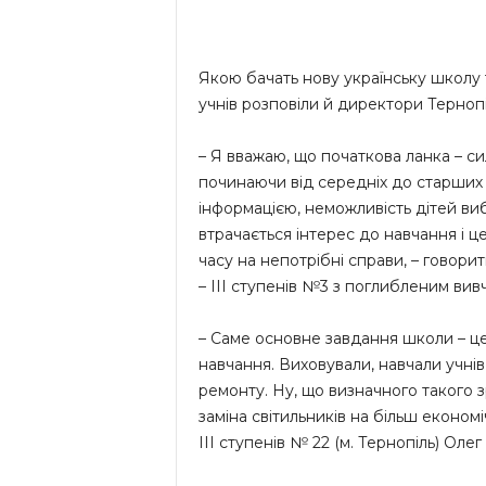
Якою бачать нову українську школу
учнів розповіли й директори Тернопі
– Я вважаю, що початкова ланка – си
починаючи від середніх до старших 
інформацією, неможливість дітей вибр
втрачається інтерес до навчання і 
часу на непотрібні справи, – говори
– ІІІ ступенів №3 з поглибленим вив
– Саме основне завдання школи – це,
навчання. Виховували, навчали учнів
ремонту. Ну, що визначного такого з
заміна світильників на більш економі
ІІІ ступенів № 22 (м. Тернопіль) Олег