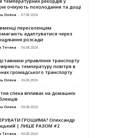
я температурних рекордів у
оні очікують похолодання та дощі
ль Олена
-
07.08.2026
ременці переселенцям
омагають адаптуватися через
ощування розсади
а Тетяна
-
06.08.2026
дставники управління транспорту
евіряють температуру повітря в
онах громадського транспорту
ль Олена
-
06.08.2026
ітня спека впливає на домашніх
бленців
ль Олена
-
06.08.2026
КЕРУВАТИ ГРОШИМА? Олександр
ацький | ЛИШЕ РАЗОМ #2
а Тетяна
-
06.08.2026