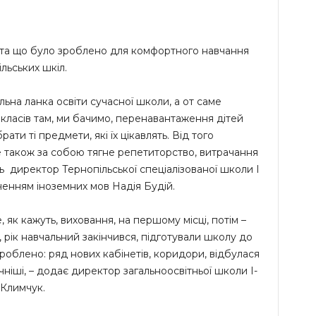
 та що було зроблено для комфортного навчання
льських шкіл.
льна ланка освіти сучасної школи, а от саме
класів там, ми бачимо, перенавантаження дітей
ати ті предмети, які їх цікавлять. Від того
це також за собою тягне репетиторство, витрачання
ть директор Тернопільської спеціалізованої школи І
ченням іноземних мов Надія Будій.
 як кажуть, виховання, на першому місці, потім –
, рік навчальний закінчився, підготували школу до
роблено: ряд нових кабінетів, коридори, відбулася
чніші, – додає директор загальноосвітньої школи І-
 Климчук.