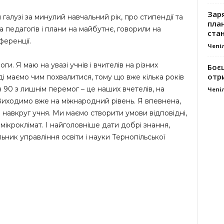
Заря
галузі за минулий навчальний рік, про стипендії та
план
 педагогів і плани на майбутнє, говорили на
стан
ференції.
Чепі
и. Я маю на увазі учнів і вчителів на різних
Боє
отр
ді маємо чим похвалитися, тому що вже кілька років
в 90 з лишнім перемог – це наших вчетелів, на
Чепі
і. Виходимо вже на міжнародний рівень. Я впевнена,
я навкруг учня. Ми маємо створити умови відповідні,
 мікроклімат. І найголовніше дати добрі знання,
ьник управління освіти і науки Тернопільської