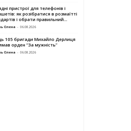
дні пристрої для телефонів і
шетів: як розібратися в розмаїтті
дартів і обрати правильний...
ль Олена
-
06.08.2026
ць 105 бригади Михайло Дерлиця
имав орден “За мужність”
ль Олена
-
06.08.2026