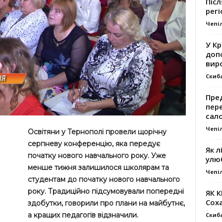
Післ
регі
Чепі
У К
доп
вир
Скиб
Пре
пер
сал
Чепі
Освітяни у Тернополі провели щорічну
серпневу конференцію, яка передує
Як л
початку нового навчального року. Уже
улю
менше тижня залишилося школярам та
Чепі
студентам до початку нового навчального
року. Традиційно підсумовували попередні
ЯК 
Сох
здобутки, говорили про плани на майбутнє,
а кращих педагогів відзначили.
Скиб