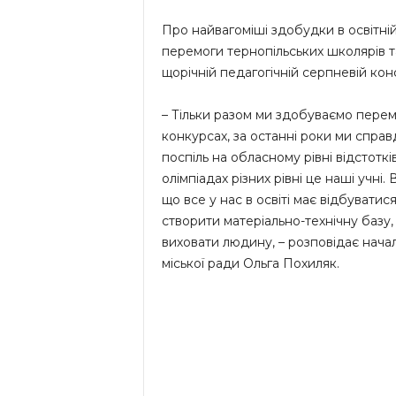
Про найвагоміші здобудки в освітній 
перемоги тернопільських школярів та
щорічній педагогічній серпневій кон
– Тільки разом ми здобуваємо перемог
конкурсах, за останні роки ми справ
поспіль на обласному рівні відстоткі
олімпіадах різних рівні це наші учн
що все у нас в освіті має відбуватис
створити матеріально-технічну базу,
виховати людину, – розповідає начал
міської ради Ольга Похиляк.