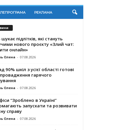
ЕЛЕПРОГРАМА
РЕКЛАМА
вини
 шукає підлітків, які стануть
учими нового проєкту «Злий чат:
ити онлайн»
ль Олена
-
07.08.2026
д 90% шкіл з усієї області готові
впровадження гарячого
чування
ль Олена
-
07.08.2026
фіси “Зроблено в Україні”
омагають запускaти та розвивати
ну справу
ль Олена
-
07.08.2026