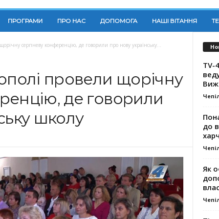
ПРОГРАМИ
ПРО НАС
ДОПОМОГА
НАШІ ВІТАННЯ
Т
щорічну серпневу конференцію, де говорили про нову українську...
Но
TV-4
вед
нополі провели щорічну
Виж
ренцію, де говорили
Чепі
ську школу
Пона
до 
хар
Чепі
Як о
доп
влас
Чепі