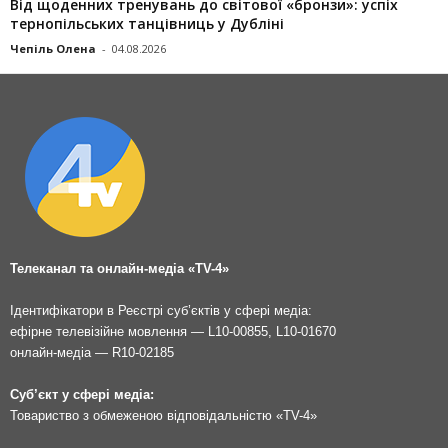
Від щоденних тренувань до світової «бронзи»: успіх
тернопільських танцівниць у Дубліні
Чепіль Олена
-
04.08.2026
Телеканал та онлайн-медіа «TV-4»
Ідентифікатори в Реєстрі суб’єктів у сфері медіа:
ефірне телевізійне мовлення — L10-00855, L10-01670
онлайн-медіа — R10-02185
Суб’єкт у сфері медіа:
Товариство з обмеженою відповідальністю «TV-4»