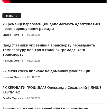
Новини
У Кременці переселенцям допомагають адаптуватися
через вирощування розсади
Скиба Тетяна
-
06.08.2026
Представники управління транспорту перевіряють
температуру повітря в салонах громадського
транспорту
Чепіль Олена
-
06.08.2026
Як літня спека впливає на домашніх улюбленців
Чепіль Олена
-
06.08.2026
ЯК КЕРУВАТИ ГРОШИМА? Олександр Сохацький | ЛИШЕ
РАЗОМ #2
Скиба Тетяна
-
06.08.2026
Зарядні пристрої для телефонів і планшетів: як