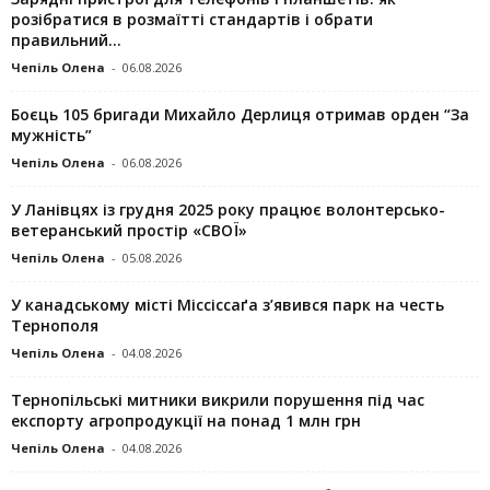
розібратися в розмаїтті стандартів і обрати
правильний...
Чепіль Олена
-
06.08.2026
Боєць 105 бригади Михайло Дерлиця отримав орден “За
мужність”
Чепіль Олена
-
06.08.2026
У Ланівцях із грудня 2025 року працює волонтерсько-
ветеранський простір «СВОЇ»
Чепіль Олена
-
05.08.2026
У канадському місті Міссіссаґа з’явився парк на честь
Тернополя
Чепіль Олена
-
04.08.2026
Тернопільські митники викрили порушення під час
експорту агропродукції на понад 1 млн грн
Чепіль Олена
-
04.08.2026