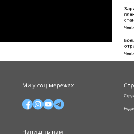
Заря
план
стан
Чепі
Боє
отр
Чепі
Ми у соц мережах
Стр
Струк
Редак
Напишіть нам