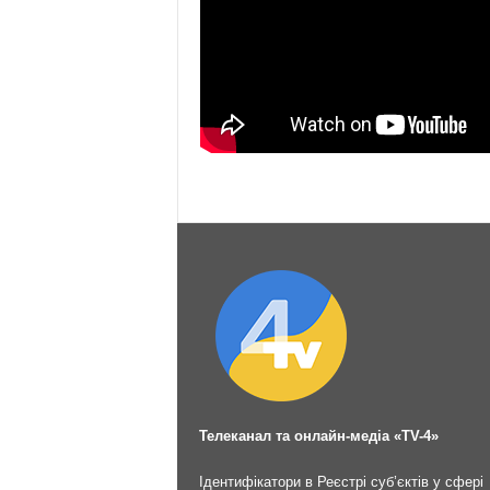
Телеканал та онлайн-медіа «TV-4»
Ідентифікатори в Реєстрі суб’єктів у сфері