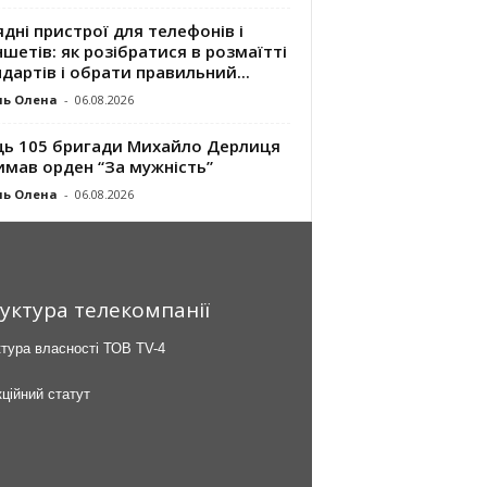
дні пристрої для телефонів і
шетів: як розібратися в розмаїтті
дартів і обрати правильний...
ль Олена
-
06.08.2026
ць 105 бригади Михайло Дерлиця
имав орден “За мужність”
ль Олена
-
06.08.2026
уктура телекомпанії
тура власності ТОВ TV-4
ційний статут