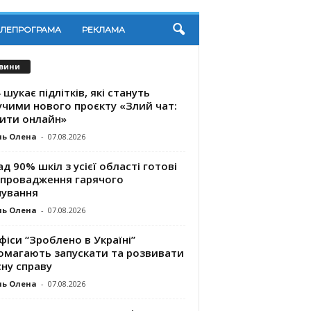
ЕЛЕПРОГРАМА
РЕКЛАМА
вини
 шукає підлітків, які стануть
учими нового проєкту «Злий чат:
ити онлайн»
ль Олена
-
07.08.2026
д 90% шкіл з усієї області готові
впровадження гарячого
чування
ль Олена
-
07.08.2026
фіси “Зроблено в Україні”
омагають запускaти та розвивати
ну справу
ль Олена
-
07.08.2026