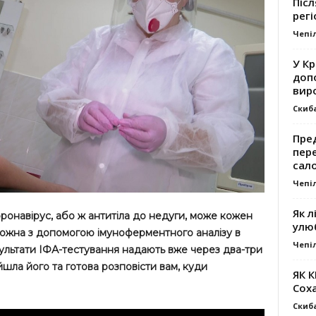
Післ
регі
Чепі
У К
доп
вир
Скиб
Пре
пер
сал
Чепі
Як л
коронавірус, або ж антитіла до недуги, може кожен
улю
ожна з допомогою імуноферментного аналізу в
Чепі
зультати ІФА-тестування надають вже через два-три
шла його та готова розповісти вам, куди
ЯК 
Сох
Скиб