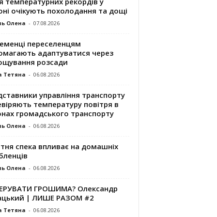
я температурних рекордів у
оні очікують похолодання та дощі
ль Олена
-
07.08.2026
ременці переселенцям
омагають адаптуватися через
ощування розсади
а Тетяна
-
06.08.2026
дставники управління транспорту
евіряють температуру повітря в
онах громадського транспорту
ль Олена
-
06.08.2026
ітня спека впливає на домашніх
бленців
ль Олена
-
06.08.2026
КЕРУВАТИ ГРОШИМА? Олександр
ацький | ЛИШЕ РАЗОМ #2
а Тетяна
-
06.08.2026