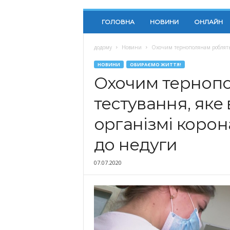
ГОЛОВНА
НОВИНИ
ОНЛАЙН
додому
Новини
Охочим тернополянам роблять ІФ
НОВИНИ
ОБИРАЄМО ЖИТТЯ!
Охочим тернопо
тестування, яке 
організмі корон
до недуги
07.07.2020