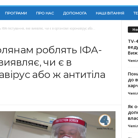
ПРОГРАМИ
ПРО НАС
ДОПОМОГА
НАШІ ВІТАННЯ
Т
А-тестування, яке виявляє, чи є в організмі коронавірус або...
Но
TV-4
вед
лянам роблять ІФА-
Виж
виявляє, чи є в
Чепі
авірус або ж антитіла
Пона
до 
хар
Чепі
Як о
доп
влас
Чепі