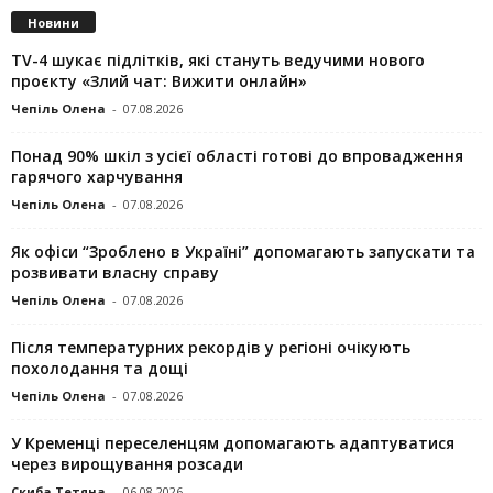
Новини
TV-4 шукає підлітків, які стануть ведучими нового
проєкту «Злий чат: Вижити онлайн»
Чепіль Олена
-
07.08.2026
Понад 90% шкіл з усієї області готові до впровадження
гарячого харчування
Чепіль Олена
-
07.08.2026
Як офіси “Зроблено в Україні” допомагають запускaти та
розвивати власну справу
Чепіль Олена
-
07.08.2026
Після температурних рекордів у регіоні очікують
похолодання та дощі
Чепіль Олена
-
07.08.2026
У Кременці переселенцям допомагають адаптуватися
через вирощування розсади
Скиба Тетяна
-
06.08.2026