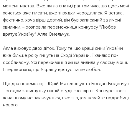
момент настав. Вже лягла спати,і раптом чую, що щось мені
хочеться вже писати, вже ті рядки народилися. Я встала,
фактично, хоча вірш довгий, він був записаний за лічені
хвилини, – розповіла переможниця конкурсу “Любов
врятує Україну” Алла Омельчук.
Алла виховує двох діток. Тому те, що кращі сини України
вже більше року гинуть на Сході України, її хвилює по-
особливому. Усі переживання жінка вилила у своєму вірші.
І переконана, що Україну врятує лише любов.
Ще два переможці – Юрій Матевощук та Богдан Боденчук
– згодом запишуть у нашій студії свої вірші. Конкурс поезії
ж на цьому не закінчується, вже згодом чекайте подробиці
нового.