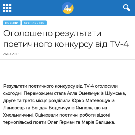
НОВИНИ
СУСПІЛЬСТВО
Оголошено результати
поетичного конкурсу від ТV-4
26.03.2015
Результати поетичного конкурсу від ТV-4 оголосили
сьогодні. Переможцем стала Алла Омельчук із Шумська,
друге та третє місця розділили Юрко Матевощук із
Лановець та Богдан Боденчук із Ямполя, що на
Хмельниччині. Оцінювали поетичні роботи відомі
тернопільські поети Олег Герман та Марія Баліцька.