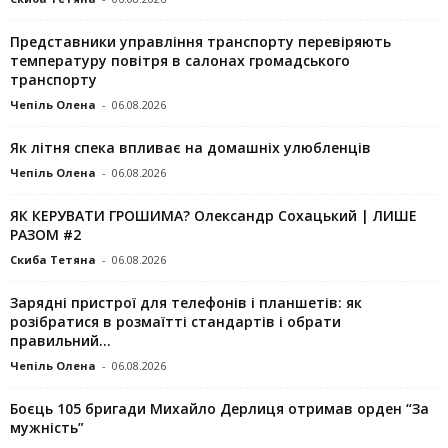
Представники управління транспорту перевіряють
температуру повітря в салонах громадського
транспорту
Чепіль Олена
-
06.08.2026
Як літня спека впливає на домашніх улюбленців
Чепіль Олена
-
06.08.2026
ЯК КЕРУВАТИ ГРОШИМА? Олександр Сохацький | ЛИШЕ
РАЗОМ #2
Скиба Тетяна
-
06.08.2026
Зарядні пристрої для телефонів і планшетів: як
розібратися в розмаїтті стандартів і обрати
правильний...
Чепіль Олена
-
06.08.2026
Боєць 105 бригади Михайло Дерлиця отримав орден “За
мужність”