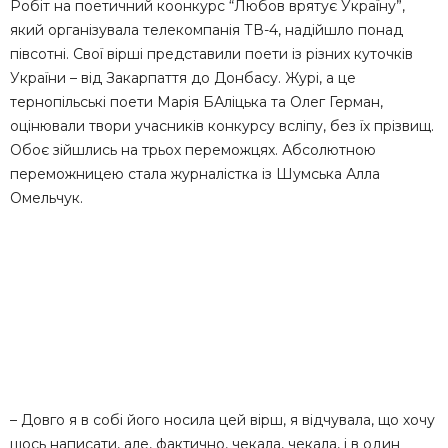
Робіт на поетичний коонкурс “Любов врятує Україну”,
який організувала телекомпанія ТВ-4, надійшло понад
півсотні. Свої вірші представили поети із різних куточків
України – від Закарпаття до Донбасу. Журі, а це
тернопільські поети Марія БАліцька та Олег Герман,
оцінювали твори учасників конкурсу всліпу, без їх прізвищ.
Обоє зійшлись на трьох переможцях. Абсолютною
переможницею стала журналістка із Шумська Алла
Омельчук.
– Довго я в собі його носила цей вірш, я відчувала, що хочу
щось написати, але, фактично, чекала, чекала, і в один