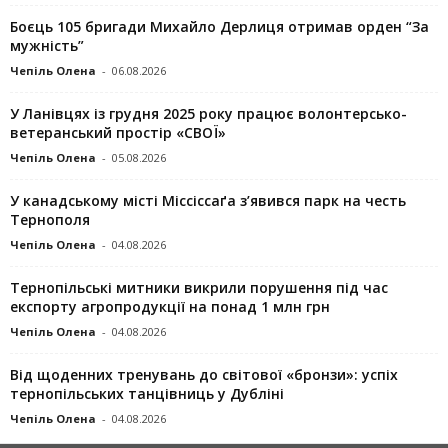
Боєць 105 бригади Михайло Дерлиця отримав орден “За
мужність”
Чепіль Олена
-
06.08.2026
У Ланівцях із грудня 2025 року працює волонтерсько-
ветеранський простір «СВОЇ»
Чепіль Олена
-
05.08.2026
У канадському місті Міссіссаґа з’явився парк на честь
Тернополя
Чепіль Олена
-
04.08.2026
Тернопільські митники викрили порушення під час
експорту агропродукції на понад 1 млн грн
Чепіль Олена
-
04.08.2026
Від щоденних тренувань до світової «бронзи»: успіх
тернопільських танцівниць у Дубліні
Чепіль Олена
-
04.08.2026