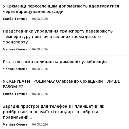
У Кременці переселенцям допомагають адаптуватися
через вирощування розсади
Скиба Тетяна
-
06.08.2026
Представники управління транспорту перевіряють
температуру повітря в салонах громадського
транспорту
Чепіль Олена
-
06.08.2026
Як літня спека впливає на домашніх улюбленців
Чепіль Олена
-
06.08.2026
ЯК КЕРУВАТИ ГРОШИМА? Олександр Сохацький | ЛИШЕ
РАЗОМ #2
Скиба Тетяна
-
06.08.2026
Зарядні пристрої для телефонів і планшетів: як
розібратися в розмаїтті стандартів і обрати
правильний...
Чепіль Олена
-
06.08.2026