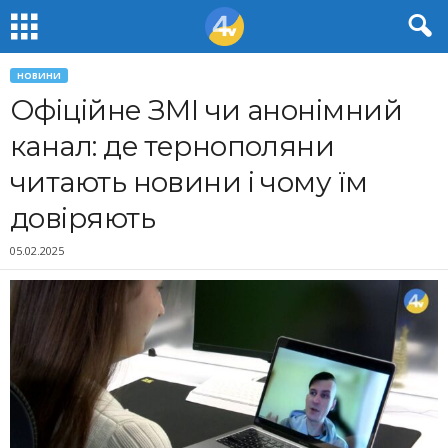
НОВИНИ
Офіційне ЗМІ чи анонімний
канал: де тернополяни
читають новини і чому їм
довіряють
05.02.2025