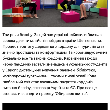
Три роки безвізу. За цей час українці здійснили близько
сорока дев’яти мільйонів поїздок в країни Шенген зони.
Процес перетину державного кордону для туристів став
значно простішим та комфортнішим. Та коронавірус змінив
буквально все та закрив кордони. Карантинні заходи
через пандемію застали зненацька й українських студентів
у Європі: дистанційне навчання, зачинені бібліотеки,
напівпорожні гуртожитки – такими є нові реалії. Коли
глобальний світ стає локальним, закриття кордонів,
питання безвізу, співпраця України та ЄС. Про все це
розказали експерти проекту “Обираємо життя”.