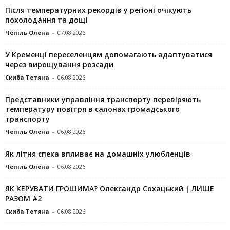
Після температурних рекордів у регіоні очікують
похолодання та дощі
Чепіль Олена
-
07.08.2026
У Кременці переселенцям допомагають адаптуватися
через вирощування розсади
Скиба Тетяна
-
06.08.2026
Представники управління транспорту перевіряють
температуру повітря в салонах громадського
транспорту
Чепіль Олена
-
06.08.2026
Як літня спека впливає на домашніх улюбленців
Чепіль Олена
-
06.08.2026
ЯК КЕРУВАТИ ГРОШИМА? Олександр Сохацький | ЛИШЕ
РАЗОМ #2
Скиба Тетяна
-
06.08.2026