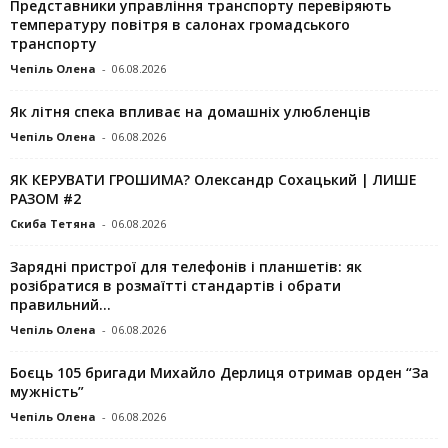
Представники управління транспорту перевіряють
температуру повітря в салонах громадського
транспорту
Чепіль Олена
-
06.08.2026
Як літня спека впливає на домашніх улюбленців
Чепіль Олена
-
06.08.2026
ЯК КЕРУВАТИ ГРОШИМА? Олександр Сохацький | ЛИШЕ
РАЗОМ #2
Скиба Тетяна
-
06.08.2026
Зарядні пристрої для телефонів і планшетів: як
розібратися в розмаїтті стандартів і обрати
правильний...
Чепіль Олена
-
06.08.2026
Боєць 105 бригади Михайло Дерлиця отримав орден “За
мужність”
Чепіль Олена
-
06.08.2026