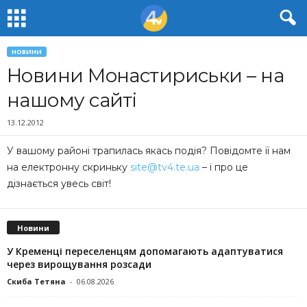
НОВИНИ
Новини Монастириськи – на
нашому сайті
13.12.2012
У вашому районі трапилась якась подія? Повідомте її нам
на електронну скриньку
site@tv4.te.ua
– і про це
дізнається увесь світ!
Новини
У Кременці переселенцям допомагають адаптуватися
через вирощування розсади
Скиба Тетяна
-
06.08.2026