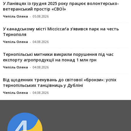
У Ланівцях із грудня 2025 року працює волонтерсько-
ветеранський простір «СВОЇ»
Чепіль Олена
-
05.08.2026
У канадському місті Міссіссаґа з’явився парк на честь
Тернополя
Чепіль Олена
-
04.08.2026
Тернопільські митники викрили порушення під час
експорту агропродукції на понад 1 млн грн
Чепіль Олена
-
04.08.2026
Від щоденних тренувань до світової «бронзи»: успіх
тернопільських танцівниць у Дубліні
Чепіль Олена
-
04.08.2026