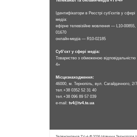
Телеканал та онлайн-медіа «TV-4»
Ідентифікатори в Реєстрі суб’єктів у сфері
медіа:
ефірне телевізійне мовлення — L10-00855, 
01670
онлайн-медіа — R10-02185
Суб’єкт у сфері медіа:
Товариство з обмеженою відповідальністю 
4»
Місцезнаходження:
46000, м. Тернопіль, вул. Сагайдачного, 2/
тел.
+38 0352 52 31 40
тел.
+38 096 89 57 039
e-mail:
tv4@tv4.te.ua
Телекомпанія TV-4 © 2026 Новини Тернополя т