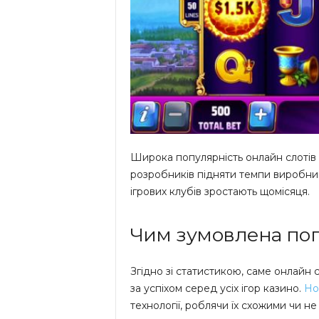
Широка популярність онлайн слотів в
розробників підняти темпи виробницт
ігрових клубів зростають щомісяця.
Чим зумовлена поп
Згідно зі статистикою, саме онлай
за успіхом серед усіх ігор казино.
Но
технології, роблячи їх схожими чи не 