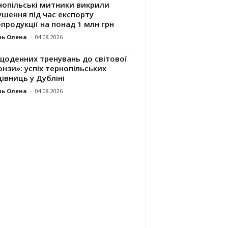
нопільські митники викрили
шення під час експорту
продукції на понад 1 млн грн
ль Олена
-
04.08.2026
щоденних тренувань до світової
нзи»: успіх тернопільських
івниць у Дубліні
ль Олена
-
04.08.2026