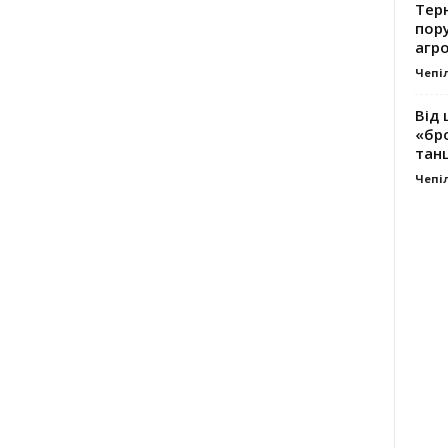
Тер
пору
агро
Чепі
Від 
«бро
танц
Чепі