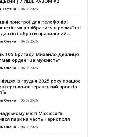
ацький | ЛИШЕ РАЗОМ #2
а Тетяна
-
06.08.2026
дні пристрої для телефонів і
шетів: як розібратися в розмаїтті
дартів і обрати правильний...
ль Олена
-
06.08.2026
ць 105 бригади Михайло Дерлиця
имав орден “За мужність”
ль Олена
-
06.08.2026
нівцях із грудня 2025 року працює
онтерсько-ветеранський простір
ОЇ»
ль Олена
-
05.08.2026
надському місті Міссіссаґа
ився парк на честь Тернополя
ль Олена
-
04.08.2026