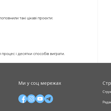
поповнили такі цікаві проєкти:
 процес і десятки способів виграти.
Ми у соц мережах
Стр
Струк
Редак