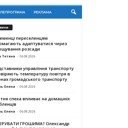
ЕЛЕПРОГРАМА
РЕКЛАМА
вини
ременці переселенцям
омагають адаптуватися через
ощування розсади
а Тетяна
-
06.08.2026
дставники управління транспорту
евіряють температуру повітря в
онах громадського транспорту
ль Олена
-
06.08.2026
ітня спека впливає на домашніх
бленців
ль Олена
-
06.08.2026
КЕРУВАТИ ГРОШИМА? Олександр