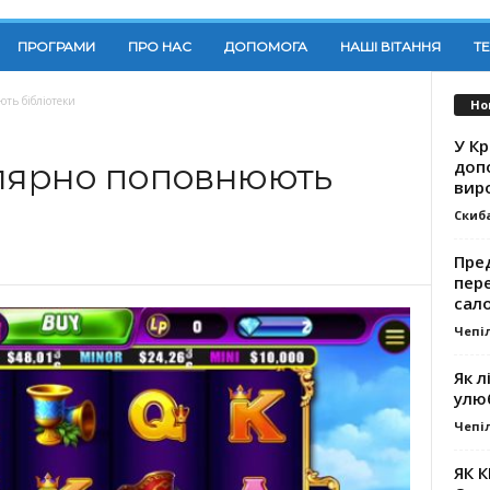
ПРОГРАМИ
ПРО НАС
ДОПОМОГА
НАШІ ВІТАННЯ
Т
ть бібліотеки
Но
У К
доп
улярно поповнюють
вир
Скиб
Пре
пер
сал
Чепі
Як л
улю
Чепі
ЯК 