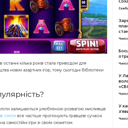
Сох
Скиб
Заря
план
стан
Чепі
Боє
отр
 останні кілька років стала приводом для
Чепі
ва нових азартних ігор, тому сьогодні бібліотеки
У Ла
вол
«СВ
улярність?
Чепі
У ка
н слоти залишаються улюбленою розвагою мисливців
з’яв
ві слоти
все частіше пропонують гравцеві сучасні
Чепі
на самостійні ігри зі своїм сюжетом.