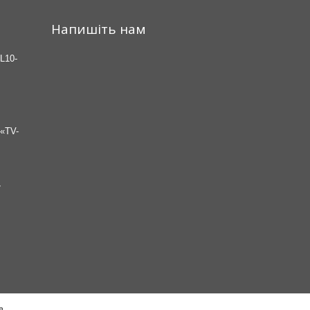
Напишіть нам
L10-
«TV-
7
а