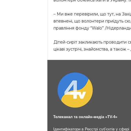
волонтери боялись їхати в Україну. Ї
– Ми вже перевірили, що тут, на Захі
впевнені, що волонтери приїдуть сюди
правління фонду “Walo” /Нідерланд
Дітей-сиріт закликають проводити сві
цікаві зустрічі, знайомства, а також 
Телеканал та онлайн-медіа «TV-4»
Ідентифікатори в Реєстрі суб’єктів у сфері