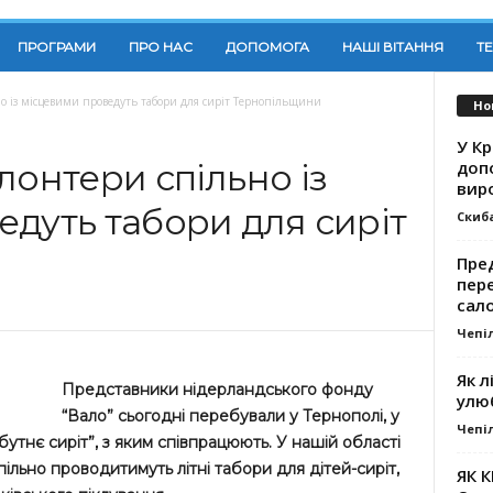
ПРОГРАМИ
ПРО НАС
ДОПОМОГА
НАШІ ВІТАННЯ
Т
но із місцевими проведуть табори для сиріт Тернопільщини
Но
У К
доп
лонтери спільно із
вир
дуть табори для сиріт
Скиб
Пре
пер
сал
Чепі
Як л
Представники нідерландського фонду
улю
“Вало” сьогодні перебували у Тернополі, у
Чепі
тнє сиріт”, з яким співпрацюють. У нашій області
пільно проводитимуть літні табори для дітей-сиріт,
ЯК 