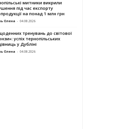
нопільські митники викрили
шення під час експорту
продукції на понад 1 млн грн
ль Олена
-
04.08.2026
щоденних тренувань до світової
нзи»: успіх тернопільських
івниць у Дубліні
ль Олена
-
04.08.2026