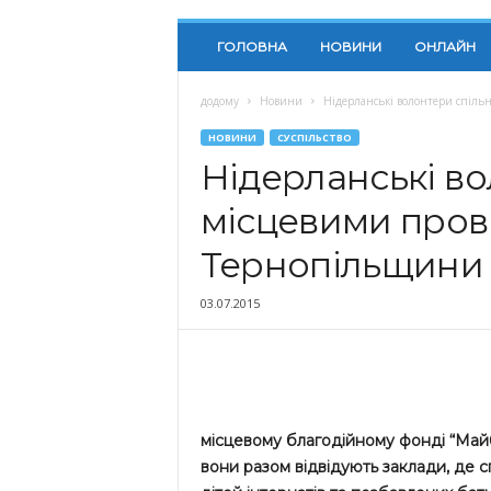
ГОЛОВНА
НОВИНИ
ОНЛАЙН
додому
Новини
Нідерланські волонтери спіль
НОВИНИ
СУСПІЛЬСТВО
Нідерланські во
місцевими прове
Тернопільщини
03.07.2015
місцевому благодійному фонді “Майбу
вони разом відвідують заклади, де с