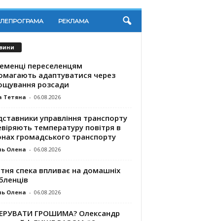
ЕЛЕПРОГРАМА
РЕКЛАМА
вини
ременці переселенцям
омагають адаптуватися через
ощування розсади
а Тетяна
-
06.08.2026
дставники управління транспорту
евіряють температуру повітря в
онах громадського транспорту
ль Олена
-
06.08.2026
ітня спека впливає на домашніх
бленців
ль Олена
-
06.08.2026
КЕРУВАТИ ГРОШИМА? Олександр