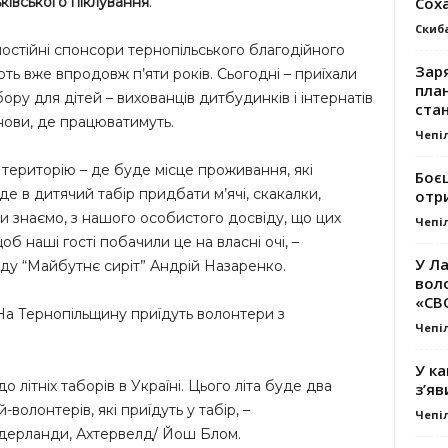
Сох
ьківського піклування
.
Скиб
постійні спонсори тернопільського благодійного
Заря
ь вже впродовж п’яти років. Сьогодні – приїхали
план
ру для дітей – вихованців дитбудинків і інтернатів
стан
нови, де працюватимуть.
Чепі
і територію – де буде місце проживання, які
Боє
е в дитячий табір придбати м’ячі, скакалки,
отр
 ми знаємо, з нашого особистого досвіду, що цих
Чепі
об наші гості побачили це на власні очі, –
У Ла
ду “Майбутнє сиріт” Андрій Назаренко.
вол
«СВ
 На Тернопільщину приїдуть волонтери з
Чепі
У ка
літніх таборів в Україні. Цього літа буде два
з’яв
олонтерів, які приїдуть у табір, –
Чепі
ідерланди, Ахтервелд/ Йош Блом.