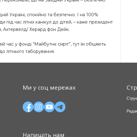
х переконали, що на Західній Україні – безпечно.
дній Україні, спокійно та безпечно. І на 100%
 під час літніх канікул до дітей, – каже президент
и, Ахтервелд/ Херард фон Дейк.
й час у фонді “Майбутнє сиріт”, тут їм обіцяють
– до літнього таборування.
Ми у соц мережах
Стр
Струк
Редак
Напишіть нам