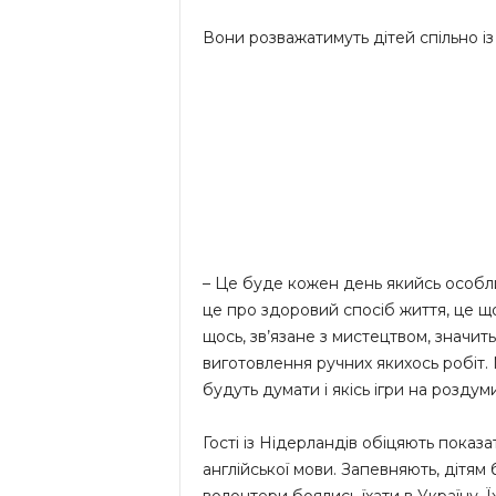
Вони розважатимуть дітей спільно і
– Це буде кожен день якийсь особли
це про здоровий спосіб життя, це що
щось, зв’язане з мистецтвом, значит
виготовлення ручних якихось робіт. 
будуть думати і якісь ігри на роздум
Гості із Нідерландів обіцяють показа
англійської мови. Запевняють, дітям