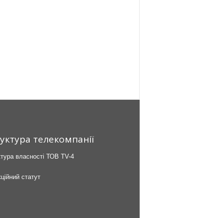
уктура телекомпанії
тура власності ТОВ TV-4
ційний статут