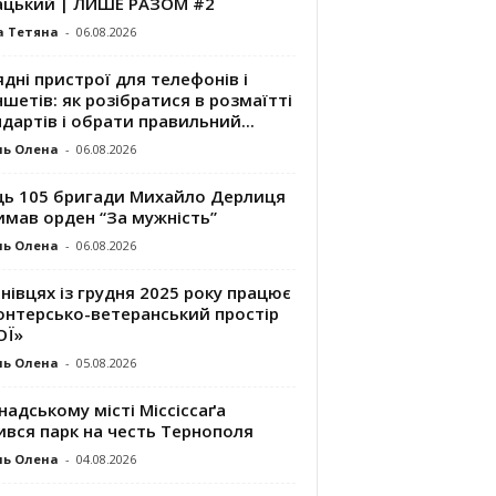
ацький | ЛИШЕ РАЗОМ #2
а Тетяна
-
06.08.2026
дні пристрої для телефонів і
шетів: як розібратися в розмаїтті
дартів і обрати правильний...
ль Олена
-
06.08.2026
ць 105 бригади Михайло Дерлиця
имав орден “За мужність”
ль Олена
-
06.08.2026
нівцях із грудня 2025 року працює
онтерсько-ветеранський простір
ОЇ»
ль Олена
-
05.08.2026
надському місті Міссіссаґа
ився парк на честь Тернополя
ль Олена
-
04.08.2026