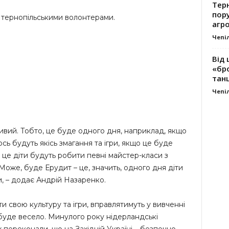
Тер
пору
з тернопільськими волонтерами.
агро
Чепі
Від 
«бро
танц
Чепі
вий. Тобто, це буде одного дня, наприклад, якщо
сь будуть якісь змагання та ігри, якщо це буде
ь це діти будуть робити певні майстер-класи з
Може, буде Ерудит – це, значить, одного дня діти
и, – додає Андрій Назаренко.
ти свою культуру та ігри, вправлятимуть у вивченні
 буде весело. Минулого року нідерландські