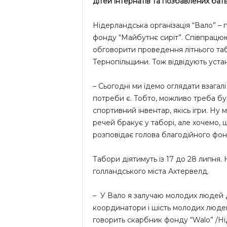
дітей інтернатів та позбавлених бат
Нідерландська організація “Вало” – 
фонду “Майбутнє сиріт”. Співпрацюют
обговорити проведення літнього табо
Тернопільщини. Тож відвідують уста
– Сьогодні ми їдемо оглядати взагал
потреби є. Тобто, можливо треба буд
спортивний інвентар, якісь ігри. Ну
речей бракує у таборі, але хочемо, щ
розповідає голова благодійного фон
Табори діятимуть із 17 до 28 липня.
голландського міста Ахтервелд.
– У Вало я залучаю молодих людей до 
координатори і шість молодих людей-в
говорить скарбник фонду “Walo” /Н