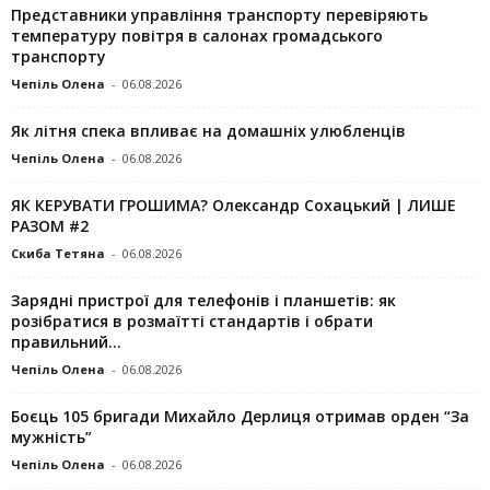
Представники управління транспорту перевіряють
температуру повітря в салонах громадського
транспорту
Чепіль Олена
-
06.08.2026
Як літня спека впливає на домашніх улюбленців
Чепіль Олена
-
06.08.2026
ЯК КЕРУВАТИ ГРОШИМА? Олександр Сохацький | ЛИШЕ
РАЗОМ #2
Скиба Тетяна
-
06.08.2026
Зарядні пристрої для телефонів і планшетів: як
розібратися в розмаїтті стандартів і обрати
правильний...
Чепіль Олена
-
06.08.2026
Боєць 105 бригади Михайло Дерлиця отримав орден “За
мужність”
Чепіль Олена
-
06.08.2026