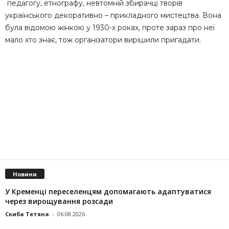
педагогу, етнографу, невтомній збирачці творів
українського декоративно – прикладного мистецтва. Вона
була відомою жінкою у 1930-х роках, проте зараз про неї
мало хто знає, тож організатори вирішили пригадати.
Новини
У Кременці переселенцям допомагають адаптуватися
через вирощування розсади
Скиба Тетяна
-
06.08.2026