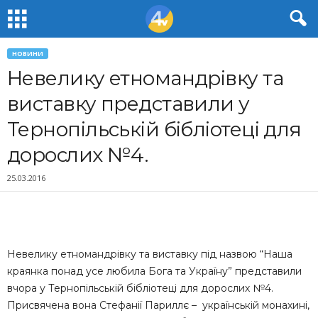
НОВИНИ
Невелику етномандрівку та
виставку представили у
Тернопільській бібліотеці для
дорослих №4.
25.03.2016
Невелику етномандрівку та виставку під назвою “Наша
краянка понад усе любила Бога та Україну” представили
вчора у Тернопільській бібліотеці для дорослих №4.
Присвячена вона Стефанії Париллє – українській монахині,