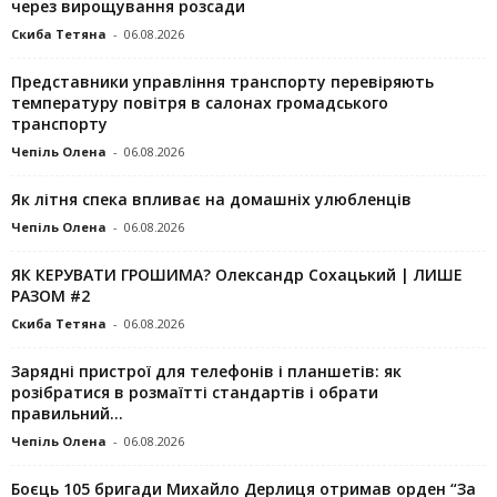
через вирощування розсади
Скиба Тетяна
-
06.08.2026
Представники управління транспорту перевіряють
температуру повітря в салонах громадського
транспорту
Чепіль Олена
-
06.08.2026
Як літня спека впливає на домашніх улюбленців
Чепіль Олена
-
06.08.2026
ЯК КЕРУВАТИ ГРОШИМА? Олександр Сохацький | ЛИШЕ
РАЗОМ #2
Скиба Тетяна
-
06.08.2026
Зарядні пристрої для телефонів і планшетів: як
розібратися в розмаїтті стандартів і обрати
правильний...
Чепіль Олена
-
06.08.2026
Боєць 105 бригади Михайло Дерлиця отримав орден “За