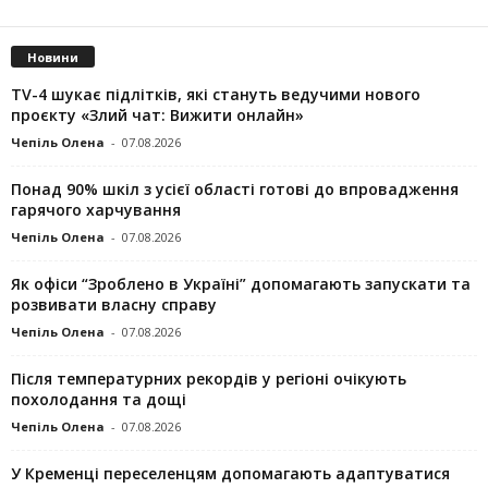
Новини
TV-4 шукає підлітків, які стануть ведучими нового
проєкту «Злий чат: Вижити онлайн»
Чепіль Олена
-
07.08.2026
Понад 90% шкіл з усієї області готові до впровадження
гарячого харчування
Чепіль Олена
-
07.08.2026
Як офіси “Зроблено в Україні” допомагають запускaти та
розвивати власну справу
Чепіль Олена
-
07.08.2026
Після температурних рекордів у регіоні очікують
похолодання та дощі
Чепіль Олена
-
07.08.2026
У Кременці переселенцям допомагають адаптуватися