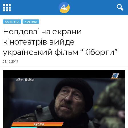
КУЛЬТУРА
НОВИНИ
Невдовзі на екрани
кінотеатрів вийде
український фільм “Кіборги”
01.12.2017