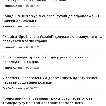
Чепіль Олена
-
07.08.2026
Понад 90% шкіл з усієї області готові до впровадження
гарячого харчування
Чепіль Олена
-
07.08.2026
Як офіси “Зроблено в Україні” допомагають запускaти та
розвивати власну справу
Чепіль Олена
-
07.08.2026
Після температурних рекордів у регіоні очікують
похолодання та дощі
Чепіль Олена
-
07.08.2026
У Кременці переселенцям допомагають адаптуватися
через вирощування розсади
Скиба Тетяна
-
06.08.2026
Представники управління транспорту перевіряють
температуру повітря в салонах громадського