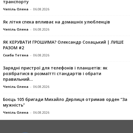
транспорту
Чепіль Олена
-
06.08.2026
Як літня спека впливає на домашніх улюбленців
Чепіль Олена
-
06.08.2026
ЯК КЕРУВАТИ ГРОШИМА? Олександр Сохацький | ЛИШЕ
РАЗОМ #2
Скиба Тетяна
-
06.08.2026
Зарядні пристрої для телефонів і планшетів: як
розібратися в розмаїтті стандартів і обрати
правильний...
Чепіль Олена
-
06.08.2026
Боєць 105 бригади Михайло Дерлиця отримав орден “За
мужність”
Чепіль Олена
-
06.08.2026