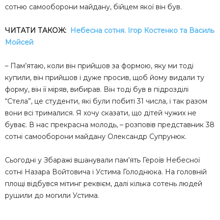
сотню самооборони майдану, бійцем якої він був.
ЧИТАТИ ТАКОЖ:
Небесна сотня. Ігор Костенко та Василь
Мойсей
– Пам’ятаю, коли він прийшов за формою, яку ми тоді
купили, він прийшов і дуже просив, щоб йому видали ту
форму, він її міряв, вибирав. Він тоді був в підрозділі
“Стела”, це студенти, які були побиті 31 числа, і так разом
вони всі трималися. Я хочу сказати, що дітей чужих не
буває. В нас прекрасна молодь, – розповів представник 38
сотні самооборони майдану Олександр Супрунюк.
Сьогодні у Збаражі вшанували пам’ять Героїв Небесної
сотні Назара Войтовича і Устима Голоднюка. На головній
площі відбувся мітинг реквієм, далі кілька сотень людей
рушили до могили Устима.