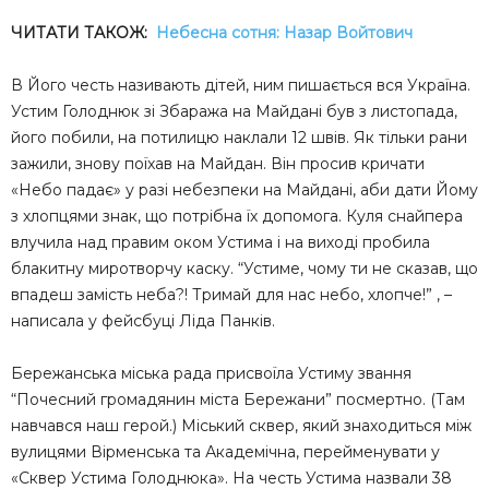
ЧИТАТИ ТАКОЖ:
Небесна сотня: Назар Войтович
В Його честь називають дітей, ним пишається вся Україна.
Устим Голоднюк зі Збаража на Майдані був з листопада,
його побили, на потилицю наклали 12 швів. Як тільки рани
зажили, знову поїхав на Майдан. Він просив кричати
«Небо падає» у разі небезпеки на Майдані, аби дати Йому
з хлопцями знак, що потрібна їх допомога. Куля снайпера
влучила над правим оком Устима і на виході пробила
блакитну миротворчу каску. “Устиме, чому ти не сказав, що
впадеш замість неба?! Тримай для нас небо, хлопче!” , –
написала у фейсбуці Ліда Панків.
Бережанська міська рада присвоїла Устиму звання
“Почесний громадянин міста Бережани” посмертно. (Там
навчався наш герой.) Міський сквер, який знаходиться між
вулицями Вірменська та Академічна, перейменувати у
«Сквер Устима Голоднюка». На честь Устима назвали 38