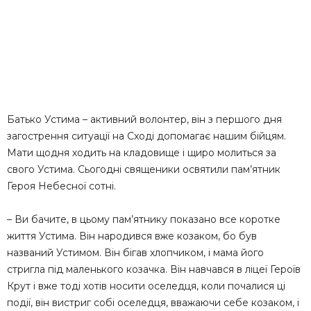
Батько Устима – активний волонтер, він з першого дня
загострення ситуації на Сході допомагає нашим бійцям.
Мати щодня ходить на кладовище і щиро молиться за
свого Устима. Сьогодні священики освятили пам’ятник
Героя Небесної сотні.
– Ви бачите, в цьому пам’ятнику показано все коротке
життя Устима. Він народився вже козаком, бо був
названий Устимом. Він бігав хлопчиком, і мама його
стригла під маленького козачка. Він навчався в ліцеї Героїв
Крут і вже тоді хотів носити оселедця, коли почалися ці
події, він вистриг собі оселедця, вважаючи себе козаком, і