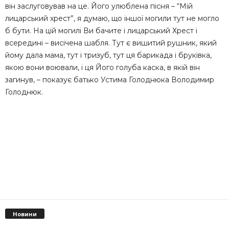
він заслуговував на це. Його улюблена пісня – “Мій
лицарський хрест”, я думаю, що іншої могили тут не могло
б бути. На цій могилі Ви бачите і лицарський Хрест і
всередині – висічена шабля. Тут є вишитий рушник, який
йому дала мама, тут і тризуб, тут ця барикада і бруківка,
якою вони воювали, і ця Його голуба каска, в якій він
загинув, – показує батько Устима Голоднюка Володимир
Голоднюк.
Новини