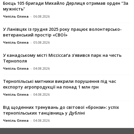
Боєць 105 бригади Михайло Дерлиця отримав орден “За
мужність”
Чепіль Олена
-
06.08.2026
У Ланівцях із грудня 2025 року працює волонтерсько-
ветеранський простір «СВОЇ»
Чепіль Олена
-
05.08.2026
У канадському місті Міссіссаґа з’явився парк на честь
Тернополя
Чепіль Олена
-
04.08.2026
Тернопільські митники викрили порушення під час
експорту агропродукції на понад 1 млн грн
Чепіль Олена
-
04.08.2026
Від щоденних тренувань до світової «бронзи»: успіх
тернопільських танцівниць у Дубліні
Чепіль Олена
-
04.08.2026