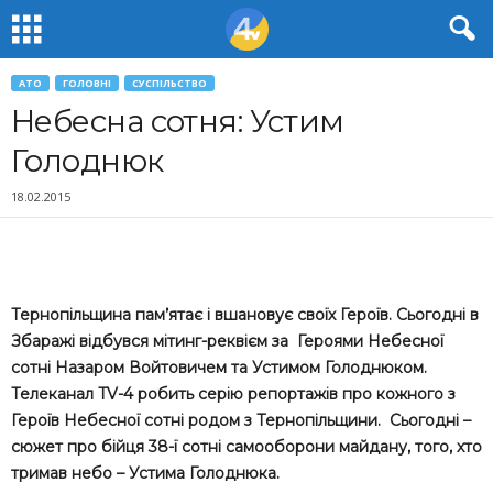
АТО
ГОЛОВНІ
СУСПІЛЬСТВО
Небесна сотня: Устим
Голоднюк
18.02.2015
Тернопільщина пам’ятає і вшановує своїх Героїв. Сьогодні в
Збаражі відбувся мітинг-реквієм за Героями Небесної
сотні Назаром Войтовичем та Устимом Голоднюком.
Телеканал TV-4 робить серію репортажів про кожного з
Героїв Небесної сотні родом з Тернопільщини. Сьогодні –
сюжет про бійця 38-ї сотні самооборони майдану, того, хто
тримав небо – Устима Голоднюка.