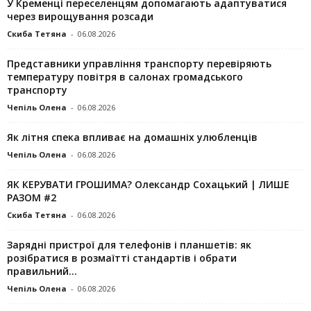
У Кременці переселенцям допомагають адаптуватися
через вирощування розсади
Скиба Тетяна
-
06.08.2026
Представники управління транспорту перевіряють
температуру повітря в салонах громадського
транспорту
Чепіль Олена
-
06.08.2026
Як літня спека впливає на домашніх улюбленців
Чепіль Олена
-
06.08.2026
ЯК КЕРУВАТИ ГРОШИМА? Олександр Сохацький | ЛИШЕ
РАЗОМ #2
Скиба Тетяна
-
06.08.2026
Зарядні пристрої для телефонів і планшетів: як
розібратися в розмаїтті стандартів і обрати
правильний...
Чепіль Олена
-
06.08.2026