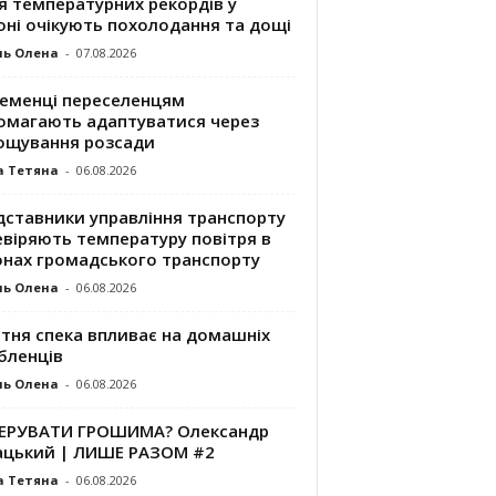
я температурних рекордів у
оні очікують похолодання та дощі
ль Олена
-
07.08.2026
ременці переселенцям
омагають адаптуватися через
ощування розсади
а Тетяна
-
06.08.2026
дставники управління транспорту
евіряють температуру повітря в
онах громадського транспорту
ль Олена
-
06.08.2026
ітня спека впливає на домашніх
бленців
ль Олена
-
06.08.2026
КЕРУВАТИ ГРОШИМА? Олександр
ацький | ЛИШЕ РАЗОМ #2
а Тетяна
-
06.08.2026