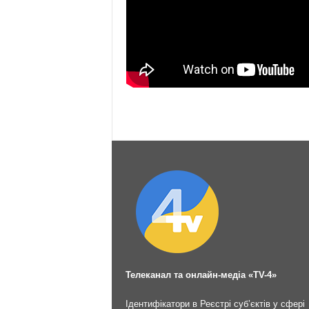
Телеканал та онлайн-медіа «TV-4»
Ідентифікатори в Реєстрі суб’єктів у сфері