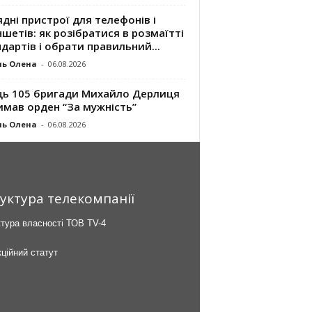
дні пристрої для телефонів і
шетів: як розібратися в розмаїтті
дартів і обрати правильний...
ль Олена
-
06.08.2026
ць 105 бригади Михайло Дерлиця
имав орден “За мужність”
ль Олена
-
06.08.2026
уктура телекомпанії
тура власності ТОВ TV-4
ційний статут