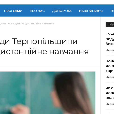
ПРОГРАМИ
ПРО НАС
ДОПОМОГА
НАШІ ВІТАННЯ
Т
щини переводять на дистанційне навчання
Но
TV-4
вед
ади Тернопільщини
Виж
дистанційне навчання
Чепі
Пона
до 
хар
Чепі
Як о
доп
влас
Чепі