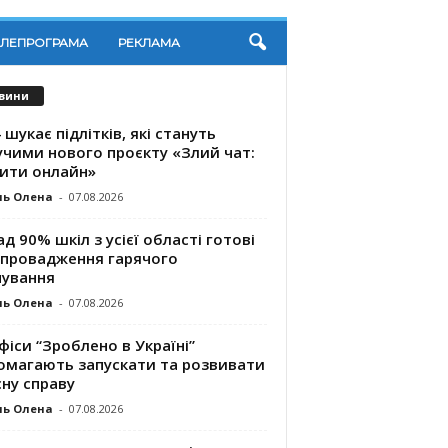
ЕЛЕПРОГРАМА
РЕКЛАМА
вини
 шукає підлітків, які стануть
учими нового проєкту «Злий чат:
ити онлайн»
ль Олена
-
07.08.2026
д 90% шкіл з усієї області готові
впровадження гарячого
чування
ль Олена
-
07.08.2026
фіси “Зроблено в Україні”
омагають запускaти та розвивати
ну справу
ль Олена
-
07.08.2026