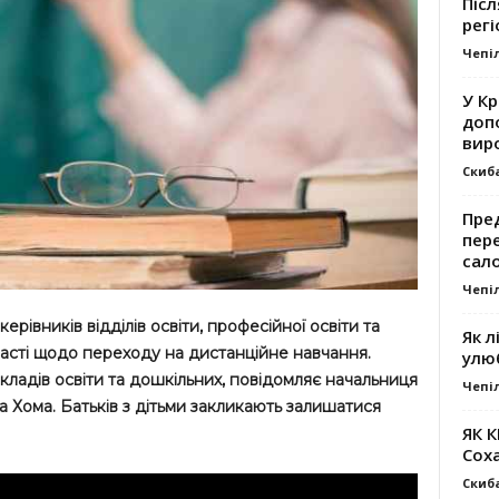
Післ
регі
Чепі
У К
доп
вир
Скиб
Пре
пер
сал
Чепі
ерівників відділів освіти, професійної освіти та
Як л
сті щодо переходу на дистанційне навчання.
улю
акладів освіти та дошкільних, повідомляє начальниця
Чепі
а Хома. Батьків з дітьми закликають залишатися
ЯК 
Сох
Скиб