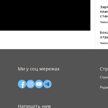
Заря
план
стан
Чепі
Боє
отр
Чепі
Ми у соц мережах
Стр
Струк
Редак
Напишіть нам