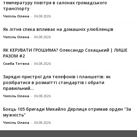
температуру повітря в салонах громадського
транспорту
Чепіль Олена
-
06.08.2026
Як літня спека впливає на домашніх улюбленців
Чепіль Олена
-
06.08.2026
ЯК КЕРУВАТИ ГРОШИМА? Олександр Сохацький | ЛИШЕ
РАЗОМ #2
Скиба Тетяна
-
06.08.2026
Зарядні пристрої для телефонів і планшетів: як
розібратися в розмаїтті стандартів і обрати
правильний...
Чепіль Олена
-
06.08.2026
Боєць 105 бригади Михайло Дерлиця отримав орден “За
мужність”
Чепіль Олена
-
06.08.2026