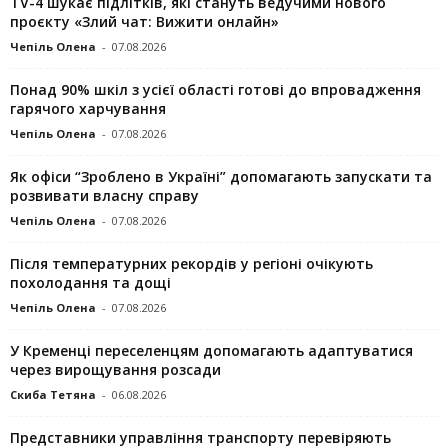
TV-4 шукає підлітків, які стануть ведучими нового
проєкту «Злий чат: Вижити онлайн»
Чепіль Олена
-
07.08.2026
Понад 90% шкіл з усієї області готові до впровадження
гарячого харчування
Чепіль Олена
-
07.08.2026
Як офіси “Зроблено в Україні” допомагають запускaти та
розвивати власну справу
Чепіль Олена
-
07.08.2026
Після температурних рекордів у регіоні очікують
похолодання та дощі
Чепіль Олена
-
07.08.2026
У Кременці переселенцям допомагають адаптуватися
через вирощування розсади
Скиба Тетяна
-
06.08.2026
Представники управління транспорту перевіряють