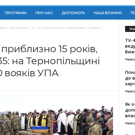
ПРОГРАМИ
ПРО НАС
ДОПОМОГА
НАШІ ВІТАННЯ
Т
ків, найстаршому – 35: на Тернопільщині перепоховали 10 вояків...
Но
TV-4
вед
риблизно 15 років,
Виж
5: на Тернопільщині
Чепі
0 вояків УПА
Пона
до 
хар
Чепі
Як о
доп
влас
Чепі