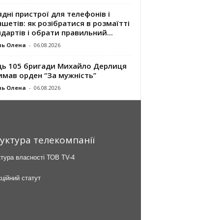
дні пристрої для телефонів і
шетів: як розібратися в розмаїтті
дартів і обрати правильний...
ль Олена
-
06.08.2026
ць 105 бригади Михайло Дерлиця
имав орден “За мужність”
ль Олена
-
06.08.2026
уктура телекомпанії
тура власності ТОВ TV-4
ційний статут