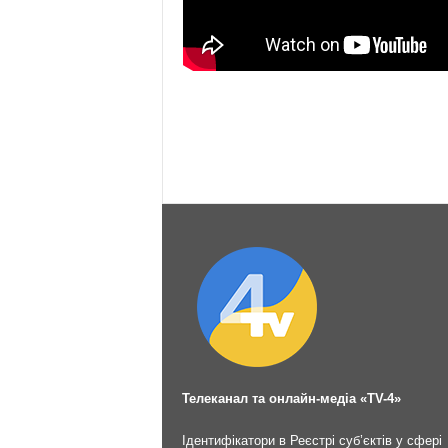
Телеканал та онлайн-медіа «TV-4»
Ідентифікатори в Реєстрі суб’єктів у сфері