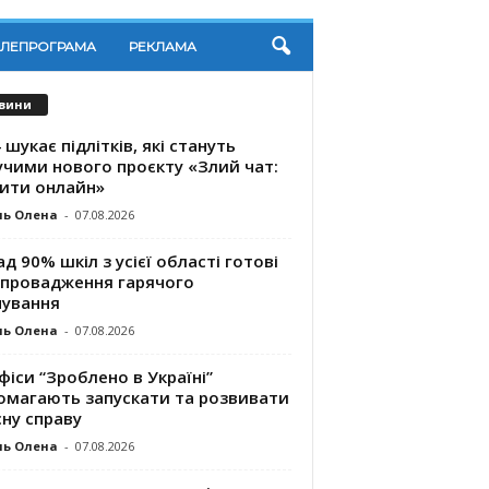
ЕЛЕПРОГРАМА
РЕКЛАМА
вини
 шукає підлітків, які стануть
учими нового проєкту «Злий чат:
ити онлайн»
ль Олена
-
07.08.2026
д 90% шкіл з усієї області готові
впровадження гарячого
чування
ль Олена
-
07.08.2026
фіси “Зроблено в Україні”
омагають запускaти та розвивати
ну справу
ль Олена
-
07.08.2026