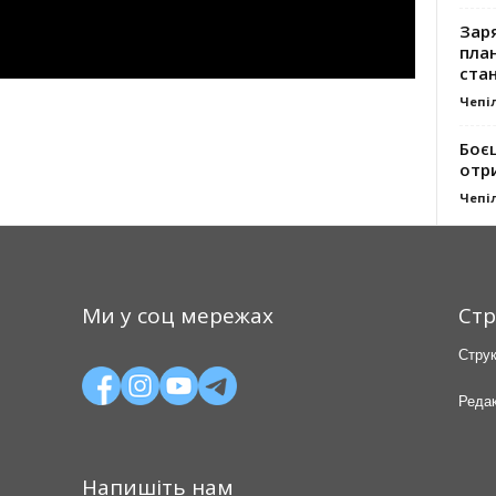
Заря
план
стан
Чепі
Боє
отр
Чепі
Ми у соц мережах
Стр
Струк
Редак
Напишіть нам