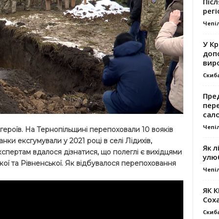
Післ
регі
Чепі
У К
доп
вир
Скиб
Пре
пер
сал
Чепі
 героїв. На Тернопільщині перепоховали 10 вояків
танки ексгумували у 2021 році в селі Лідихів,
Як л
спертам вдалося дізнатися, що полеглі є вихідцями
улю
ької та Рівненської. Як відбувалося перепоховання
Чепі
ЯК 
Сох
Скиб