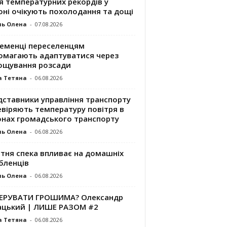
я температурних рекордів у
оні очікують похолодання та дощі
ль Олена
-
07.08.2026
ременці переселенцям
омагають адаптуватися через
ощування розсади
а Тетяна
-
06.08.2026
дставники управління транспорту
евіряють температуру повітря в
онах громадського транспорту
ль Олена
-
06.08.2026
ітня спека впливає на домашніх
бленців
ль Олена
-
06.08.2026
КЕРУВАТИ ГРОШИМА? Олександр
ацький | ЛИШЕ РАЗОМ #2
а Тетяна
-
06.08.2026