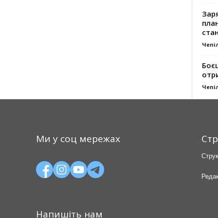
Заря
план
стан
Чепі
Боє
отр
Чепі
Ми у соц мережах
Стр
Струк
Редак
Напишіть нам