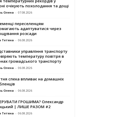
я температурних рекордів у
оні очікують похолодання та дощі
ль Олена
-
07.08.2026
ременці переселенцям
омагають адаптуватися через
ощування розсади
а Тетяна
-
06.08.2026
дставники управління транспорту
евіряють температуру повітря в
онах громадського транспорту
ль Олена
-
06.08.2026
ітня спека впливає на домашніх
бленців
ль Олена
-
06.08.2026
КЕРУВАТИ ГРОШИМА? Олександр
ацький | ЛИШЕ РАЗОМ #2
а Тетяна
-
06.08.2026