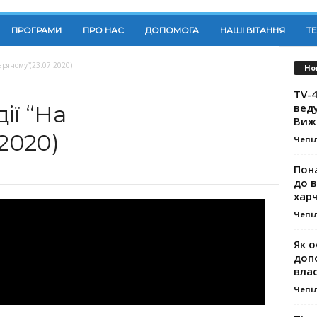
ПРОГРАМИ
ПРО НАС
ДОПОМОГА
НАШІ ВІТАННЯ
Т
арячому”(23.07.2020)
Но
TV-4
вед
ії “На
Виж
.2020)
Чепі
Пона
до 
хар
Чепі
Як о
доп
влас
Чепі