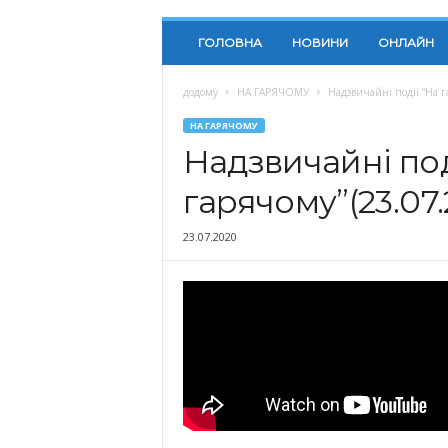
ГОЛОВНА
НОВИНИ
ОНЛАЙН
додому
НА ГАРЯЧОМУ
Надзвичайні події “На г
НА ГАРЯЧОМУ
Надзвичайні под
гарячому”(23.07
23.07.2020