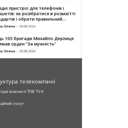
дні пристрої для телефонів і
шетів: як розібратися в розмаїтті
дартів і обрати правильний...
ль Олена
-
06.08.2026
ць 105 бригади Михайло Дерлиця
имав орден “За мужність”
ль Олена
-
06.08.2026
уктура телекомпанії
тура власності ТОВ TV-4
ційний статут