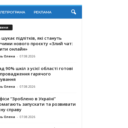
ЕЛЕПРОГРАМА
РЕКЛАМА
вини
 шукає підлітків, які стануть
учими нового проєкту «Злий чат:
ити онлайн»
ль Олена
-
07.08.2026
д 90% шкіл з усієї області готові
впровадження гарячого
чування
ль Олена
-
07.08.2026
фіси “Зроблено в Україні”
омагають запускaти та розвивати
ну справу
ль Олена
-
07.08.2026