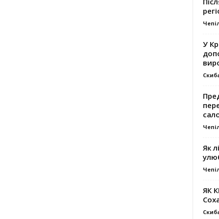
Післ
регі
Чепі
У К
доп
вир
Скиб
Пре
пер
сал
Чепі
Як л
улю
Чепі
ЯК 
Сох
Скиб