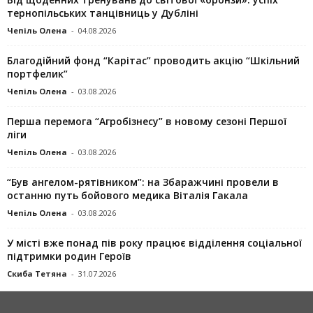
тернопільських танцівниць у Дубліні
Чепіль Олена
-
04.08.2026
Благодійний фонд “Карітас” проводить акцію “Шкільний
портфелик”
Чепіль Олена
-
03.08.2026
Перша перемога “Агробізнесу” в новому сезоні Першої
ліги
Чепіль Олена
-
03.08.2026
“Був ангелом-рятівником”: на Збаражчині провели в
останню путь бойового медика Віталія Гакала
Чепіль Олена
-
03.08.2026
У місті вже понад пів року працює відділення соціальної
підтримки родин Героїв
Скиба Тетяна
-
31.07.2026