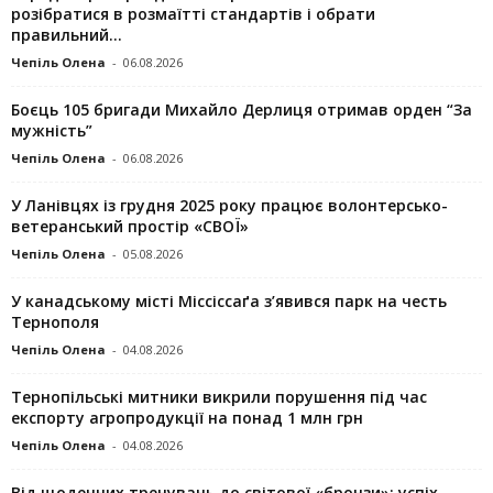
розібратися в розмаїтті стандартів і обрати
правильний...
Чепіль Олена
-
06.08.2026
Боєць 105 бригади Михайло Дерлиця отримав орден “За
мужність”
Чепіль Олена
-
06.08.2026
У Ланівцях із грудня 2025 року працює волонтерсько-
ветеранський простір «СВОЇ»
Чепіль Олена
-
05.08.2026
У канадському місті Міссіссаґа з’явився парк на честь
Тернополя
Чепіль Олена
-
04.08.2026
Тернопільські митники викрили порушення під час
експорту агропродукції на понад 1 млн грн
Чепіль Олена
-
04.08.2026
Від щоденних тренувань до світової «бронзи»: успіх