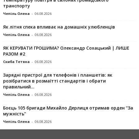
транспорту
Чепіль Олена
-
06.08.2026
Як літня спека впливає на домашніх улюбленців
Чепіль Олена
-
06.08.2026
ЯК КЕРУВАТИ ГРОШИМА? Олександр Сохацький | ЛИШЕ
РАЗОМ #2
Скиба Тетяна
-
06.08.2026
Зарядні пристрої для телефонів і планшетів: як
розібратися в розмаїтті стандартів і обрати
правильний...
Чепіль Олена
-
06.08.2026
Боєць 105 бригади Михайло Дерлиця отримав орден “За
мужність”
Чепіль Олена
-
06.08.2026