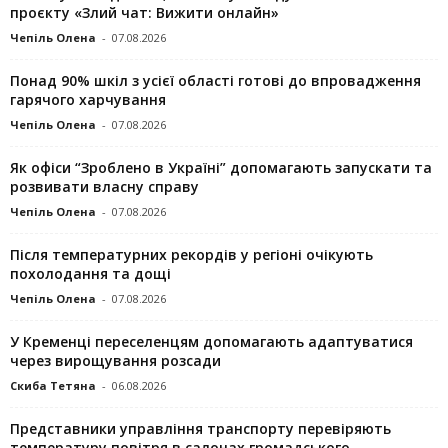
проєкту «Злий чат: Вижити онлайн»
Чепіль Олена
-
07.08.2026
Понад 90% шкіл з усієї області готові до впровадження
гарячого харчування
Чепіль Олена
-
07.08.2026
Як офіси “Зроблено в Україні” допомагають запускaти та
розвивати власну справу
Чепіль Олена
-
07.08.2026
Після температурних рекордів у регіоні очікують
похолодання та дощі
Чепіль Олена
-
07.08.2026
У Кременці переселенцям допомагають адаптуватися
через вирощування розсади
Скиба Тетяна
-
06.08.2026
Представники управління транспорту перевіряють
температуру повітря в салонах громадського