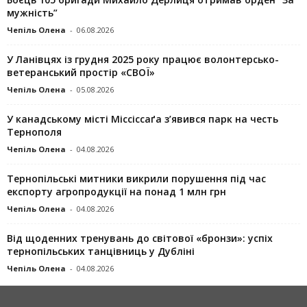
мужність”
Чепіль Олена
-
06.08.2026
У Ланівцях із грудня 2025 року працює волонтерсько-
ветеранський простір «СВОЇ»
Чепіль Олена
-
05.08.2026
У канадському місті Міссіссаґа з’явився парк на честь
Тернополя
Чепіль Олена
-
04.08.2026
Тернопільські митники викрили порушення під час
експорту агропродукції на понад 1 млн грн
Чепіль Олена
-
04.08.2026
Від щоденних тренувань до світової «бронзи»: успіх
тернопільських танцівниць у Дубліні
Чепіль Олена
-
04.08.2026