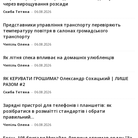
через вирощування розсади
Скиба Тетяна
-
06.08.2026
Представники управління транспорту перевіряють
температуру повітря в салонах громадського
транспорту
Чепіль Олена
-
06.08.2026
Як літня спека впливає на домашніх улюбленців
Чепіль Олена
-
06.08.2026
ЯК КЕРУВАТИ ГРОШИМА? Олександр Сохацький | ЛИШЕ
РАЗОМ #2
Скиба Тетяна
-
06.08.2026
Зарядні пристрої для телефонів і планшетів: як
розібратися в розмаїтті стандартів і обрати
правильний...
Чепіль Олена
-
06.08.2026
Боєць 105 бригади Михайло Дерлиця отримав орден “За