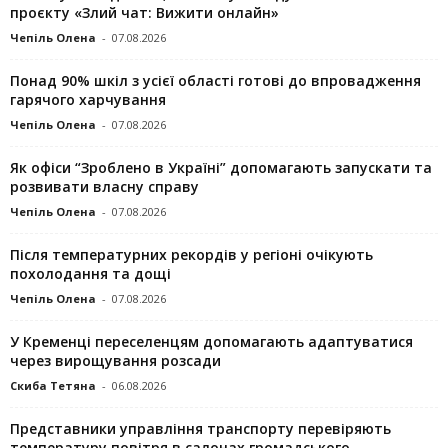
проєкту «Злий чат: Вижити онлайн»
Чепіль Олена
-
07.08.2026
Понад 90% шкіл з усієї області готові до впровадження
гарячого харчування
Чепіль Олена
-
07.08.2026
Як офіси “Зроблено в Україні” допомагають запускaти та
розвивати власну справу
Чепіль Олена
-
07.08.2026
Після температурних рекордів у регіоні очікують
похолодання та дощі
Чепіль Олена
-
07.08.2026
У Кременці переселенцям допомагають адаптуватися
через вирощування розсади
Скиба Тетяна
-
06.08.2026
Представники управління транспорту перевіряють
температуру повітря в салонах громадського