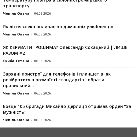
транспорту
Чепіль Олена
-
06.08.2026
Як літня спека впливає на домашніх улюбленців
Чепіль Олена
-
06.08.2026
ЯК КЕРУВАТИ ГРОШИМА? Олександр Сохацький | ЛИШЕ
РАЗОМ #2
Скиба Тетяна
-
06.08.2026
Зарядні пристрої для телефонів і планшетів: як
розібратися в розмаїтті стандартів і обрати
правильний...
Чепіль Олена
-
06.08.2026
Боєць 105 бригади Михайло Дерлиця отримав орден “За
мужність”
Чепіль Олена
-
06.08.2026