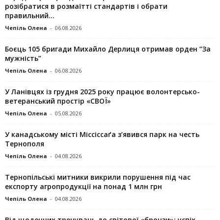
розібратися в розмаїтті стандартів і обрати
правильний...
Чепіль Олена
-
06.08.2026
Боєць 105 бригади Михайло Дерлиця отримав орден “За
мужність”
Чепіль Олена
-
06.08.2026
У Ланівцях із грудня 2025 року працює волонтерсько-
ветеранський простір «СВОЇ»
Чепіль Олена
-
05.08.2026
У канадському місті Міссіссаґа з’явився парк на честь
Тернополя
Чепіль Олена
-
04.08.2026
Тернопільські митники викрили порушення під час
експорту агропродукції на понад 1 млн грн
Чепіль Олена
-
04.08.2026
Від щоденних тренувань до світової «бронзи»: успіх