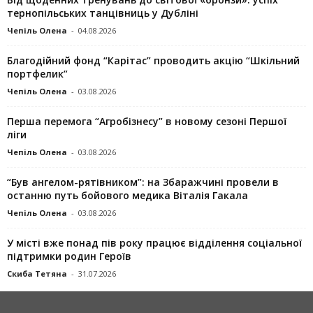
тернопільських танцівниць у Дубліні
Чепіль Олена
-
04.08.2026
Благодійний фонд “Карітас” проводить акцію “Шкільний
портфелик”
Чепіль Олена
-
03.08.2026
Перша перемога “Агробізнесу” в новому сезоні Першої
ліги
Чепіль Олена
-
03.08.2026
“Був ангелом-рятівником”: на Збаражчині провели в
останню путь бойового медика Віталія Гакала
Чепіль Олена
-
03.08.2026
У місті вже понад пів року працює відділення соціальної
підтримки родин Героїв
Скиба Тетяна
-
31.07.2026