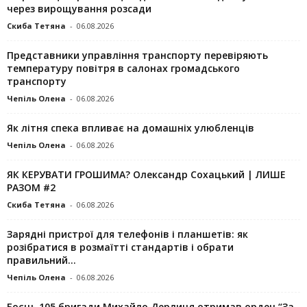
через вирощування розсади
Скиба Тетяна
-
06.08.2026
Представники управління транспорту перевіряють
температуру повітря в салонах громадського
транспорту
Чепіль Олена
-
06.08.2026
Як літня спека впливає на домашніх улюбленців
Чепіль Олена
-
06.08.2026
ЯК КЕРУВАТИ ГРОШИМА? Олександр Сохацький | ЛИШЕ
РАЗОМ #2
Скиба Тетяна
-
06.08.2026
Зарядні пристрої для телефонів і планшетів: як
розібратися в розмаїтті стандартів і обрати
правильний...
Чепіль Олена
-
06.08.2026
Боєць 105 бригади Михайло Дерлиця отримав орден “За