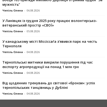
мужність”
Чепіль Олена
-
06.08.2026
У Ланівцях із грудня 2025 року працює волонтерсько-
ветеранський простір «СВОЇ»
Чепіль Олена
-
05.08.2026
У канадському місті Міссіссаґа з’явився парк на честь
Тернополя
Чепіль Олена
-
04.08.2026
Тернопільські митники викрили порушення під час
експорту агропродукції на понад 1 млн грн
Чепіль Олена
-
04.08.2026
Від щоденних тренувань до світової «бронзи»: успіх
тернопільських танцівниць у Дубліні
Чепіль Олена
-
04.08.2026