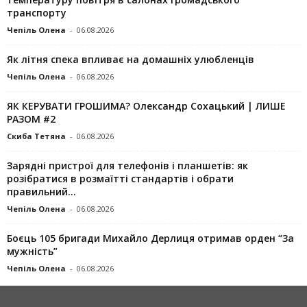
транспорту
Чепіль Олена
-
06.08.2026
Як літня спека впливає на домашніх улюбленців
Чепіль Олена
-
06.08.2026
ЯК КЕРУВАТИ ГРОШИМА? Олександр Сохацький | ЛИШЕ
РАЗОМ #2
Скиба Тетяна
-
06.08.2026
Зарядні пристрої для телефонів і планшетів: як
розібратися в розмаїтті стандартів і обрати
правильний...
Чепіль Олена
-
06.08.2026
Боєць 105 бригади Михайло Дерлиця отримав орден “За
мужність”
Чепіль Олена
-
06.08.2026