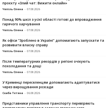
проєкту «Злий чат: Вижити онлайн»
Чепіль Олена
-
07.08.2026
Понад 90% шкіл з усієї області готові до впровадження
гарячого харчування
Чепіль Олена
-
07.08.2026
Як офіси “Зроблено в Україні” допомагають запускaти та
розвивати власну справу
Чепіль Олена
-
07.08.2026
Після температурних рекордів у регіоні очікують
похолодання та дощі
Чепіль Олена
-
07.08.2026
У Кременці переселенцям допомагають адаптуватися
через вирощування розсади
Скиба Тетяна
-
06.08.2026
Представники управління транспорту перевіряють
температуру повітря в салонах громадського