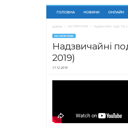
ГОЛОВНА
НОВИНИ
ОНЛАЙН
додому
НА ГАРЯЧОМУ
Надзвичайні події “На г
НА ГАРЯЧОМУ
Надзвичайні поді
2019)
17.12.2019