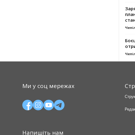
Заря
план
стан
Чепі
Боє
отр
Чепі
Ми у соц мережах
Стр
Струк
Редак
Напишіть нам