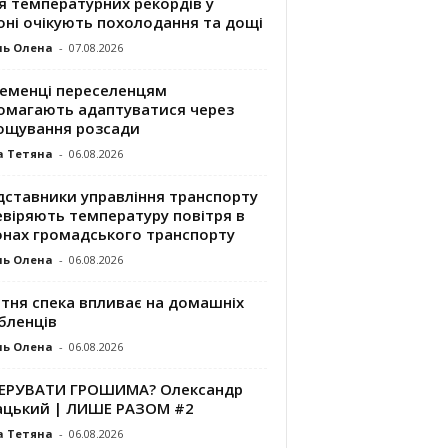
я температурних рекордів у
оні очікують похолодання та дощі
ль Олена
-
07.08.2026
ременці переселенцям
омагають адаптуватися через
ощування розсади
а Тетяна
-
06.08.2026
дставники управління транспорту
евіряють температуру повітря в
онах громадського транспорту
ль Олена
-
06.08.2026
ітня спека впливає на домашніх
бленців
ль Олена
-
06.08.2026
КЕРУВАТИ ГРОШИМА? Олександр
ацький | ЛИШЕ РАЗОМ #2
а Тетяна
-
06.08.2026