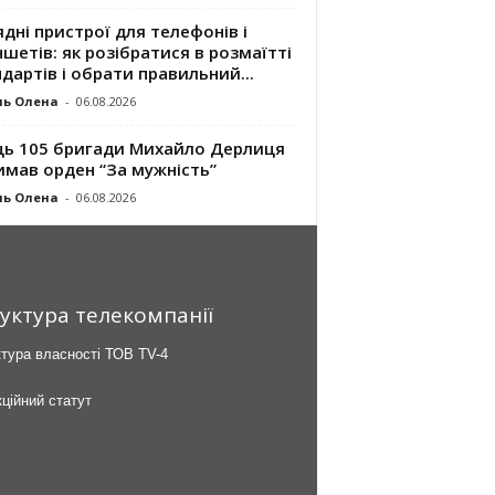
дні пристрої для телефонів і
шетів: як розібратися в розмаїтті
дартів і обрати правильний...
ль Олена
-
06.08.2026
ць 105 бригади Михайло Дерлиця
имав орден “За мужність”
ль Олена
-
06.08.2026
уктура телекомпанії
тура власності ТОВ TV-4
ційний статут