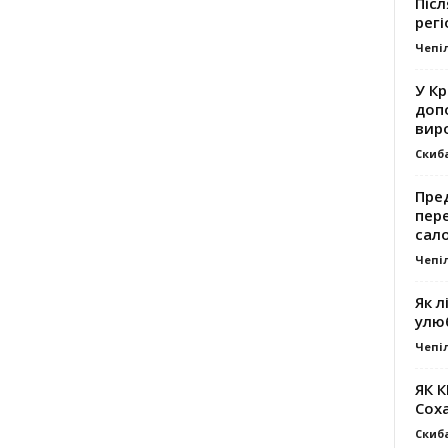
Післ
регі
Чепі
У К
доп
вир
Скиб
Пре
пер
сал
Чепі
Як л
улю
Чепі
ЯК 
Сох
Скиб