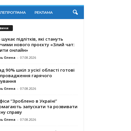
ЕЛЕПРОГРАМА
РЕКЛАМА
вини
 шукає підлітків, які стануть
учими нового проєкту «Злий чат:
ити онлайн»
ль Олена
-
07.08.2026
д 90% шкіл з усієї області готові
впровадження гарячого
чування
ль Олена
-
07.08.2026
фіси “Зроблено в Україні”
омагають запускaти та розвивати
ну справу
ль Олена
-
07.08.2026