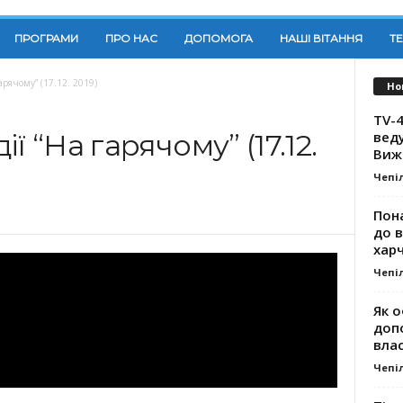
ПРОГРАМИ
ПРО НАС
ДОПОМОГА
НАШІ ВІТАННЯ
Т
арячому” (17.12. 2019)
Но
TV-4
вед
ї “На гарячому” (17.12.
Виж
Чепі
Пона
до 
хар
Чепі
Як о
доп
влас
Чепі