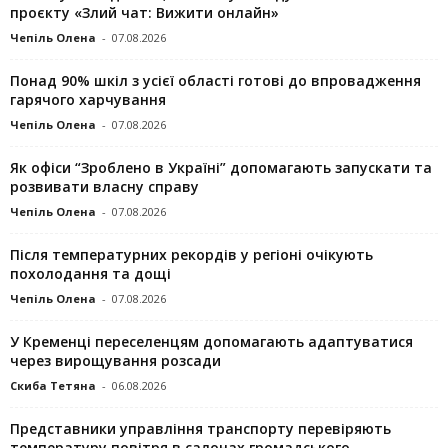
проєкту «Злий чат: Вижити онлайн»
Чепіль Олена
-
07.08.2026
Понад 90% шкіл з усієї області готові до впровадження
гарячого харчування
Чепіль Олена
-
07.08.2026
Як офіси “Зроблено в Україні” допомагають запускaти та
розвивати власну справу
Чепіль Олена
-
07.08.2026
Після температурних рекордів у регіоні очікують
похолодання та дощі
Чепіль Олена
-
07.08.2026
У Кременці переселенцям допомагають адаптуватися
через вирощування розсади
Скиба Тетяна
-
06.08.2026
Представники управління транспорту перевіряють
температуру повітря в салонах громадського