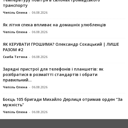
транспорту
Чепіль Олена
-
06.08.2026
Як літня спека впливає на домашніх улюбленців
Чепіль Олена
-
06.08.2026
ЯК КЕРУВАТИ ГРОШИМА? Олександр Сохацький | ЛИШЕ
РАЗОМ #2
Скиба Тетяна
-
06.08.2026
Зарядні пристрої для телефонів і планшетів: як
розібратися в розмаїтті стандартів і обрати
правильний...
Чепіль Олена
-
06.08.2026
Боєць 105 бригади Михайло Дерлиця отримав орден “За
мужність”
Чепіль Олена
-
06.08.2026