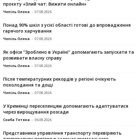
проєкту «Злий чат: Вижити онлайн»
Чепіль Олена
-
07.08.2026
Понад 90% шкіл з усієї області готові до впровадження
гарячого харчування
Чепіль Олена
-
07.08.2026
Як офіси “Зроблено в Україні” допомагають запускaти та
розвивати власну справу
Чепіль Олена
-
07.08.2026
Після температурних рекордів у регіоні очікують
похолодання та дощі
Чепіль Олена
-
07.08.2026
У Кременці переселенцям допомагають адаптуватися
через вирощування розсади
Скиба Тетяна
-
06.08.2026
Представники управління транспорту перевіряють
температуру повітря в салонах громадського