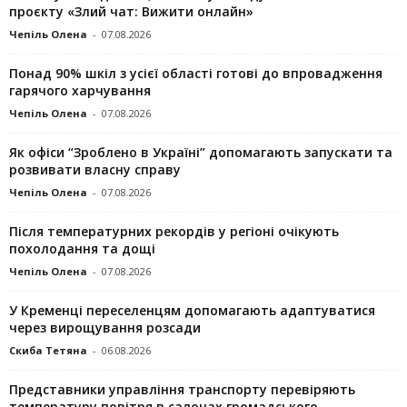
проєкту «Злий чат: Вижити онлайн»
Чепіль Олена
-
07.08.2026
Понад 90% шкіл з усієї області готові до впровадження
гарячого харчування
Чепіль Олена
-
07.08.2026
Як офіси “Зроблено в Україні” допомагають запускaти та
розвивати власну справу
Чепіль Олена
-
07.08.2026
Після температурних рекордів у регіоні очікують
похолодання та дощі
Чепіль Олена
-
07.08.2026
У Кременці переселенцям допомагають адаптуватися
через вирощування розсади
Скиба Тетяна
-
06.08.2026
Представники управління транспорту перевіряють
температуру повітря в салонах громадського