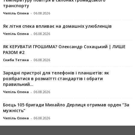
транспорту
Чепіль Олена
-
06.08.2026
Як літня спека впливає на домашніх улюбленців
Чепіль Олена
-
06.08.2026
ЯК КЕРУВАТИ ГРОШИМА? Олександр Сохацький | ЛИШЕ
РАЗОМ #2
Скиба Тетяна
-
06.08.2026
Зарядні пристрої для телефонів і планшетів: як
розібратися в розмаїтті стандартів і обрати
правильний...
Чепіль Олена
-
06.08.2026
Боєць 105 бригади Михайло Дерлиця отримав орден “За
мужність”
Чепіль Олена
-
06.08.2026