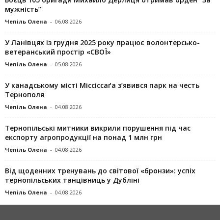
мужність”
Чепіль Олена
-
06.08.2026
У Ланівцях із грудня 2025 року працює волонтерсько-
ветеранський простір «СВОЇ»
Чепіль Олена
-
05.08.2026
У канадському місті Міссіссаґа з’явився парк на честь
Тернополя
Чепіль Олена
-
04.08.2026
Тернопільські митники викрили порушення під час
експорту агропродукції на понад 1 млн грн
Чепіль Олена
-
04.08.2026
Від щоденних тренувань до світової «бронзи»: успіх
тернопільських танцівниць у Дубліні
Чепіль Олена
-
04.08.2026