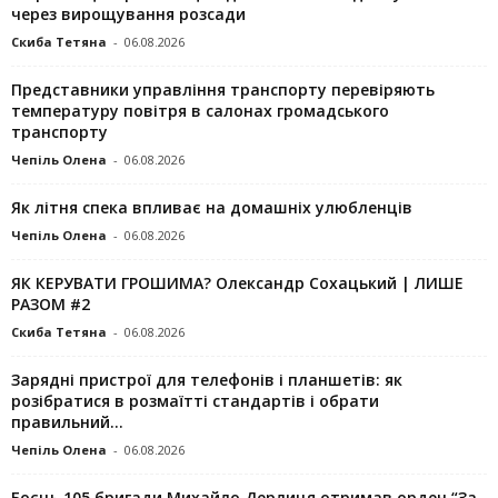
через вирощування розсади
Скиба Тетяна
-
06.08.2026
Представники управління транспорту перевіряють
температуру повітря в салонах громадського
транспорту
Чепіль Олена
-
06.08.2026
Як літня спека впливає на домашніх улюбленців
Чепіль Олена
-
06.08.2026
ЯК КЕРУВАТИ ГРОШИМА? Олександр Сохацький | ЛИШЕ
РАЗОМ #2
Скиба Тетяна
-
06.08.2026
Зарядні пристрої для телефонів і планшетів: як
розібратися в розмаїтті стандартів і обрати
правильний...
Чепіль Олена
-
06.08.2026
Боєць 105 бригади Михайло Дерлиця отримав орден “За