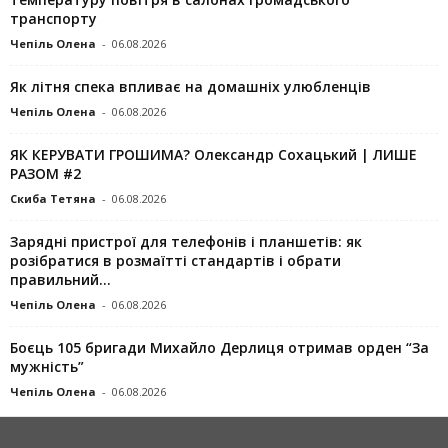
транспорту
Чепіль Олена
-
06.08.2026
Як літня спека впливає на домашніх улюбленців
Чепіль Олена
-
06.08.2026
ЯК КЕРУВАТИ ГРОШИМА? Олександр Сохацький | ЛИШЕ
РАЗОМ #2
Скиба Тетяна
-
06.08.2026
Зарядні пристрої для телефонів і планшетів: як
розібратися в розмаїтті стандартів і обрати
правильний...
Чепіль Олена
-
06.08.2026
Боєць 105 бригади Михайло Дерлиця отримав орден “За
мужність”
Чепіль Олена
-
06.08.2026