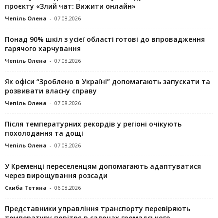
проєкту «Злий чат: Вижити онлайн»
Чепіль Олена
-
07.08.2026
Понад 90% шкіл з усієї області готові до впровадження
гарячого харчування
Чепіль Олена
-
07.08.2026
Як офіси “Зроблено в Україні” допомагають запускaти та
розвивати власну справу
Чепіль Олена
-
07.08.2026
Після температурних рекордів у регіоні очікують
похолодання та дощі
Чепіль Олена
-
07.08.2026
У Кременці переселенцям допомагають адаптуватися
через вирощування розсади
Скиба Тетяна
-
06.08.2026
Представники управління транспорту перевіряють
температуру повітря в салонах громадського